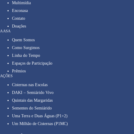
Multimídia
Enconasa
Contato
Doações
A ASA
Quem Somos
Como Surgimos
Linha do Tempo
Espaços de Participação
Prêmios
AÇÕES
Cisternas nas Escolas
DAKI – Semiárido Vivo
Quintais das Margaridas
Sementes do Semiárido
Uma Terra e Duas Águas (P1+2)
Um Milhão de Cisternas (P1MC)