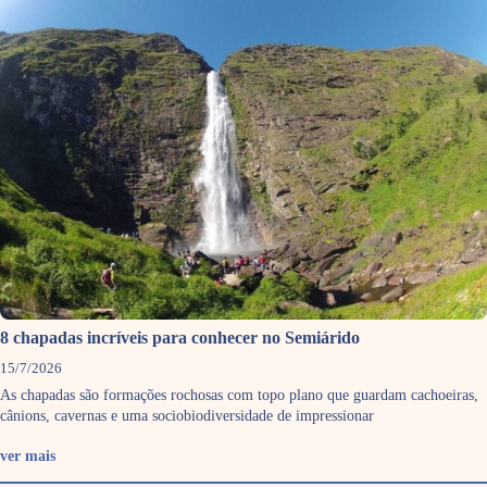
8 chapadas incríveis para conhecer no Semiárido
15/7/2026
As chapadas são formações rochosas com topo plano que guardam cachoeiras,
cânions, cavernas e uma sociobiodiversidade de impressionar
ver mais