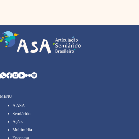
MENU
A ASA
Semiárido
Ações
Multimídia
Enconasa