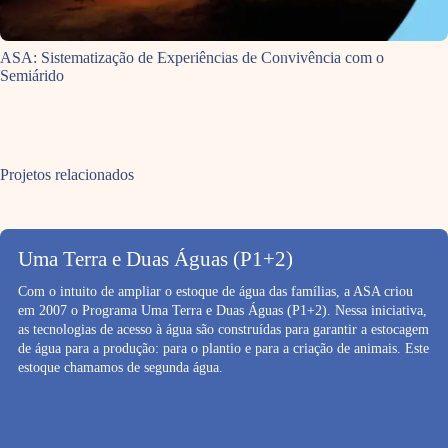
ASA: Sistematização de Experiências de Convivência com o
Semiárido
Projetos relacionados
Uma Terra e Duas Águas (P1+2)
Com o intuito de ampliar o estoque de água das famílias, a ASA criou
em 2007 o Programa Uma Terra e Duas Águas (P1+2). Nessa iniciativa,
as tecnologias de acesso à água são construídas para garantir a estocagem
de água para a produção: para o plantio e para a criação de animais. Este
estoque chamamos de segunda água.