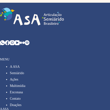
MENU
A ASA
Semiárido
Ações
Multimídia
Enconasa
Contato
Doações
A ASA