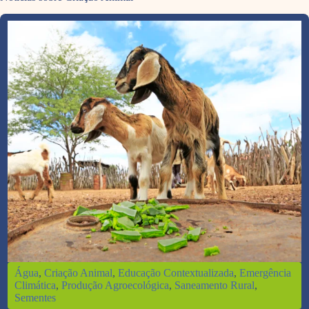
Água
, 
Criação Animal
, 
Educação Contextualizada
, 
Emergência
Climática
, 
Produção Agroecológica
, 
Saneamento Rural
, 
Sementes