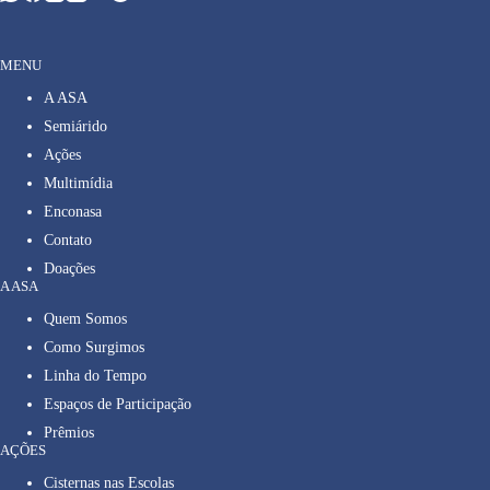
MENU
A ASA
Semiárido
Ações
Multimídia
Enconasa
Contato
Doações
A ASA
Quem Somos
Como Surgimos
Linha do Tempo
Espaços de Participação
Prêmios
AÇÕES
Cisternas nas Escolas