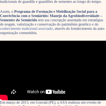
tradicionais de guardiãs e guardiões de sementes ao longo do tempo.
Assim, o
Programa de Formação e Mobilização Social para a
Convivência com o Semiárido: Manejo da Agrobiodiversidade –
Sementes do Semiárido
tem sua concepção assentada em estratégias
de resgate, valorização e conservação do patrimônio genético e do
conhecimento tradicional associado
, através do fortalecimento da auto-
organização comunitária.
Em março de 2015, em Gravatá (PE), a ASA realizou um evento de