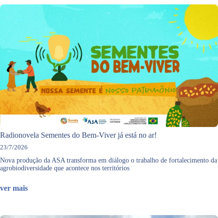
i
d
g
o
m
b
a
r
s
a
s
s
o
i
c
l
i
e
o
i
e
r
c
o
o
Radionovela Sementes do Bem-Viver já está no ar!
l
23/7/2026
ó
Nova produção da ASA transforma em diálogo o trabalho de fortalecimento da
g
agrobiodiversidade que acontece nos territórios
i
c
ver mais
o
s