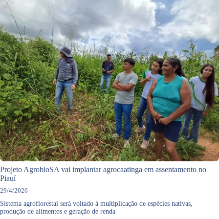
Projeto AgrobioSA vai implantar agrocaatinga em assentamento no
Piauí
29/4/2026
Sistema agroflorestal será voltado à multiplicação de espécies nativas,
produção de alimentos e geração de renda