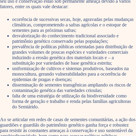
seu uso e conservação estão sob permanente ameaça devido a vários
fatores, entre os quais vale destacar:
ocorrência de sucessivas secas, hoje, agravadas pelas mudanças
climáticas, comprometendo a safras agrícolas e o estoque de
sementes para as próximas safras;
desvalorização do conhecimento tradicional associado e
patrimônio genético conservado pelas populações;
prevalência de políticas públicas orientadas para distribuição de
grandes volumes de poucas espécies e variedades comerciais
induzindo a erosão genética dos materiais locais e – a
substituição por variedades de base genética estreita;
uniformização de cultivos e sistemas produtivos, baseados na
monocultura, gerando vulnerabilidades para a ocorrência de
epidemias de pragas e doenças;
disseminação de sementes transgênicas ampliando os riscos de
contaminação genética das variedades crioulas;
falta de uma estratégia de utilização da biodiversidade como
forma de geração e trabalho e renda pelas famílias agricultoras
do Semiárido.
Ao se articular em redes de casas de sementes comunitárias, a ação dos
guardiões e guardiãs do patrimônio genético ganha força e robustez
para resistir às constantes ameaças à conservação e uso sustentável da
agrobiodiversidade, bem como para acessar políticas públicas.