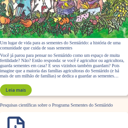
d
o
:
s
u
b
s
Um lugar de vida para as sementes do Semiárido: a história de uma
í
comunidade que cuida de suas sementes
d
Você já parou para pensar no Semiárido como um espaço de muita
i
fertilidade? Não? Então responda: se você é agricultor ou agricultora,
guarda sementes em casa? E seus vizinhos também guardam? Pois
o
imagine que a maioria das famílias agricultoras do Semiárido (e há
s
mais de um milhão de famílias) se dedica a guardar as sementes…
p
a
Leia mais
r
:
a
U
p
m
Pesquisas científicas sobre o Programa Sementes do Semiárido
o
l
l
u
í
g