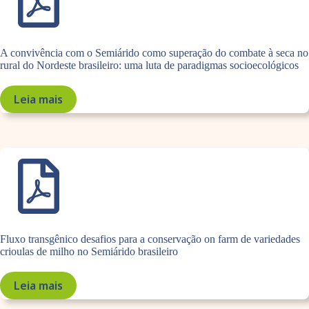
t
a
i
r
c
d
a
e
A convivência com o Semiárido como superação do combate à seca no
s
v
rural do Nordeste brasileiro: uma luta de paradigmas socioecológicos
p
i
ú
d
Leia mais
:
b
a
A
l
p
c
i
a
o
c
r
n
a
a
v
s
a
i
d
s
v
e
s
ê
f
e
Fluxo transgênico desafios para a conservação on farm de variedades
n
o
m
crioulas de milho no Semiárido brasileiro
c
r
e
i
t
n
Leia mais
a
:
a
t
c
F
l