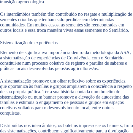
transição agroecológica.
Capacitar agricultores e agricultoras multiplicadores/as para a
Os intercâmbios também têm contribuído no resgate e multiplicação de
produção e multiplicação das sementes armazenadas nas casas e
sementes crioulas que tenham sido perdidas em determinadas
bancos. Serão abordadas questões como área a ser destinada para
comunidades. Em muitos casos, as sementes são reencontradas em
a multiplicação das sementes e características, em especial, de
outros locais e essa troca mantém vivas essas sementes no Semiárido.
sazonalidade das sementes a serem multiplicadas.
Sistematização de experiências
Elemento de significativa importância dentro da metodologia da ASA,
a sistematização de experiências de Convivência com o Semiárido
constitui-se num processo coletivo de registro e partilha de saberes e
práticas locais desenvolvidas pelos/as agricultores/as.
A sistematização promove um olhar reflexivo sobre as experiências,
que oportuniza às famílias e grupos ampliarem a consciência a respeito
de sua própria prática. Ter a sua história contada num boletim de
sistematização ou num banner promove a elevação da autoestima das
famílias e estimula o engajamento de pessoas e grupos em espaços
coletivos voltados para o desenvolvimento local, entre outras
conquistas.
Distribuídos nos intercâmbios, os boletins impressos e os banners, fruto
das sistematizações, contribuem significativamente para a divulgação