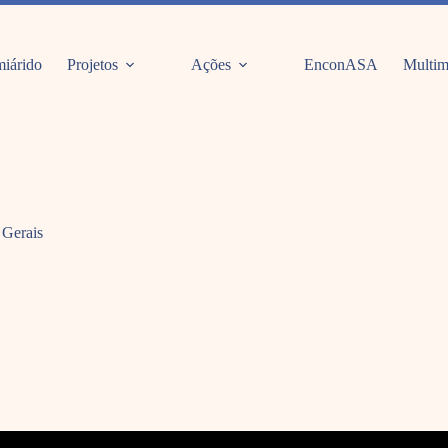
iárido
Projetos
Ações
EnconASA
Multim
 Gerais