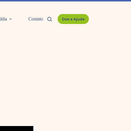
ídia
Contato
Doe e Ajude