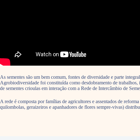
As sementes são um bem comum, fontes de diversidade e parte integral
Agrobiodiversidade foi constituída como desdobramento de trabalhos, 
de sementes crioulas em interação com a Rede de Intercâmbio de Seme
A rede é composta por famílias de agricultores e assentados de reforma
quilombolas, geraizeiros e apanhadores de flores sempre-vivas) distri