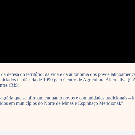
 da defesa do território, da vida e da autonomia dos povos latinoamer
iniciados na década de 1990 pelo Centro de Agricultura Alternativa (
ntes (RIS).
 agrária que se afirmam enquanto povos e comunidades tradicionais – in
buídos em municípios do Norte de Minas e Espinhaço Meridional.”