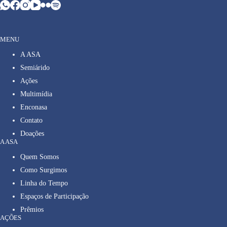
MENU
A ASA
Semiárido
Ações
Multimídia
Enconasa
Contato
Doações
A ASA
Quem Somos
Como Surgimos
Linha do Tempo
Espaços de Participação
Prêmios
AÇÕES