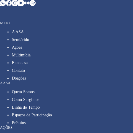
MENU
A ASA
Semiárido
Ações
Multimídia
Enconasa
Contato
Doações
A ASA
Quem Somos
Como Surgimos
Linha do Tempo
Espaços de Participação
Prêmios
AÇÕES