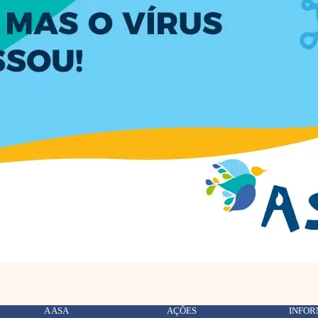
A ASA
AÇÕES
INFO