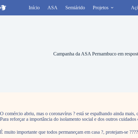
Pular
Início
ASA
Semiárido
Projetos
Aç
para
o
conteúdo
Campanha da ASA Pernambuco em resposta
O comércio abriu, mas o coronavírus ? está se espalhando ainda mais, c
Para reforçar a importância do isolamento social e dos outros cuidad
É muito importante que todos permaneçam em casa ?, protejam-se ????