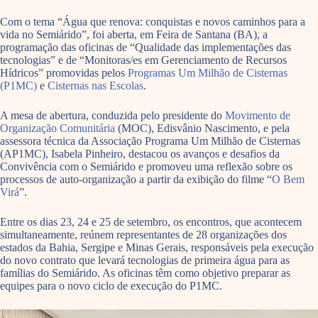
Com o tema “Água que renova: conquistas e novos caminhos para a
vida no Semiárido”, foi aberta, em Feira de Santana (BA), a
programação das oficinas de “Qualidade das implementações das
tecnologias” e de “Monitoras/es em Gerenciamento de Recursos
Hídricos” promovidas pelos
Programas Um Milhão de Cisternas
(P1MC)
e
Cisternas nas Escolas
.
A mesa de abertura, conduzida pelo presidente do
Movimento de
Organização Comunitária
(MOC), Edisvânio Nascimento, e pela
assessora técnica da Associação Programa Um Milhão de Cisternas
(AP1MC), Isabela Pinheiro, destacou os avanços e desafios da
Convivência com o Semiárido e promoveu uma reflexão sobre os
processos de auto-organização a partir da exibição do filme “
O Bem
Virá
”.
Entre os dias 23, 24 e 25 de setembro, os encontros, que acontecem
simultaneamente, reúnem representantes de 28 organizações dos
estados da Bahia, Sergipe e Minas Gerais, responsáveis pela execução
do novo contrato que levará tecnologias de primeira água para as
famílias do Semiárido. As oficinas têm como objetivo preparar as
equipes para o novo ciclo de execução do P1MC.