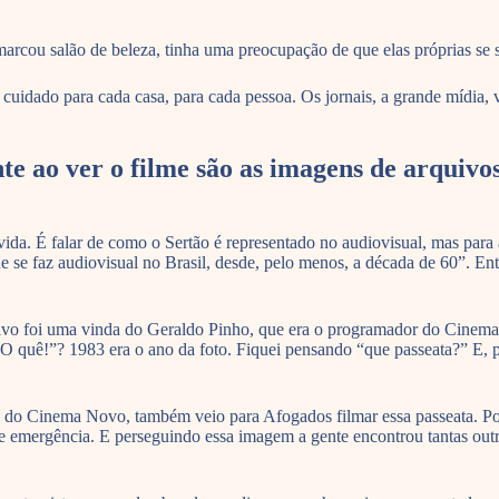
arcou salão de beleza, tinha uma preocupação de que elas próprias se 
cuidado para cada casa, para cada pessoa. Os jornais, a grande mídia,
 ao ver o filme são as imagens de arquivos
. É falar de como o Sertão é representado no audiovisual, mas para al
ue se faz audiovisual no Brasil, desde, pelo menos, a década de 60”. En
ivo foi uma vinda do Geraldo Pinho, que era o programador do Cinema 
“O quê!”? 1983 era o ano da foto. Fiquei pensando “que passeata?” E, 
e do Cinema Novo, também veio para Afogados filmar essa passeata. Por
de emergência. E perseguindo essa imagem a gente encontrou tantas outr