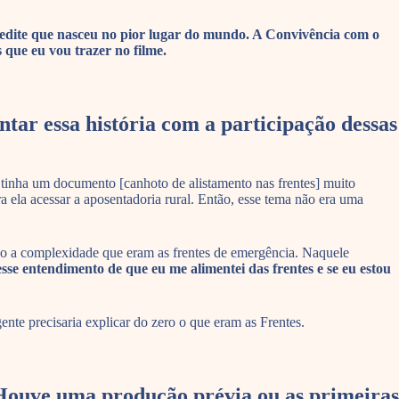
redite que nasceu no pior lugar do mundo. A Convivência com o
s que eu vou trazer no filme.
tar essa história com a participação dessas
tinha um documento [canhoto de alistamento nas frentes] muito
ela acessar a aposentadoria rural. Então, esse tema não era uma
endo a complexidade que eram as frentes de emergência. Naquele
se entendimento de que eu me alimentei das frentes e se eu estou
nte precisaria explicar do zero o que eram as Frentes.
 Houve uma produção prévia ou as primeiras