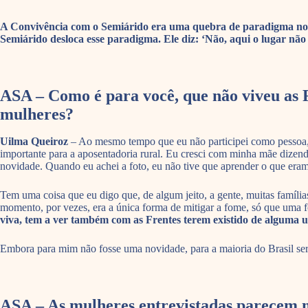
A Convivência com o Semiárido era uma quebra de paradigma no me
Semiárido desloca esse paradigma. Ele diz: ‘Não, aqui o lugar não 
ASA – Como é para você, que não viveu as F
mulheres?
Uilma Queiroz
– Ao mesmo tempo que eu não participei como pessoa, 
importante para a aposentadoria rural. Eu cresci com minha mãe dizen
novidade. Quando eu achei a foto, eu não tive que aprender o que eram
Tem uma coisa que eu digo que, de algum jeito, a gente, muitas famíli
momento, por vezes, era a única forma de mitigar a fome, só que uma
viva, tem a ver também com as Frentes terem existido de alguma 
Embora para mim não fosse uma novidade, para a maioria do Brasil seri
ASA – As mulheres entrevistadas parecem m