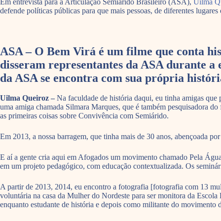
Em entrevista para a Articulação Semiárido Brasileiro (ASA),
Uilma Q
defende políticas públicas para que mais pessoas, de diferentes lugares 
ASA – O Bem Virá é um filme que conta hist
disseram representantes da ASA durante a 
da ASA se encontra com sua própria históri
Uilma Queiroz –
Na faculdade de história daqui, eu tinha amigas que p
uma amiga chamada Silmara Marques, que é também pesquisadora do f
as primeiras coisas sobre Convivência com Semiárido.
Em 2013, a nossa barragem, que tinha mais de 30 anos, abençoada por F
E aí a gente cria aqui em Afogados um movimento chamado Pela Água, 
em um projeto pedagógico, com educação contextualizada. Os seminário
A partir de 2013, 2014, eu encontro a fotografia [fotografia com 13 m
voluntária na casa da Mulher do Nordeste para ser monitora da Escola
enquanto estudante de história e depois como militante do movimento d