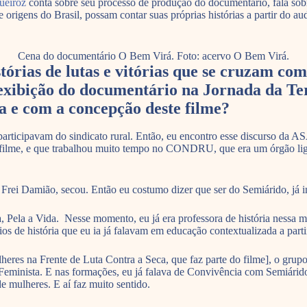
ueiroz
conta sobre seu processo de produção do documentário, fala so
e origens do Brasil, possam contar suas próprias histórias a partir do au
Cena do documentário O Bem Virá. Foto: acervo O Bem Virá.
órias de lutas e vitórias que se cruzam com
exibição do documentário na Jornada da Ter
a e com a concepção deste filme?
articipavam do sindicato rural. Então, eu encontro esse discurso da ASA
ilme, e que trabalhou muito tempo no CONDRU, que era um órgão liga
rei Damião, secou. Então eu costumo dizer que ser do Semiárido, já in
Pela a Vida. Nesse momento, eu já era professora de história nessa m
s de história que eu ia já falavam em educação contextualizada a part
ulheres na Frente de Luta Contra a Seca, que faz parte do filme], o gr
 Feminista. E nas formações, eu já falava de Convivência com Semiári
e mulheres. E aí faz muito sentido.