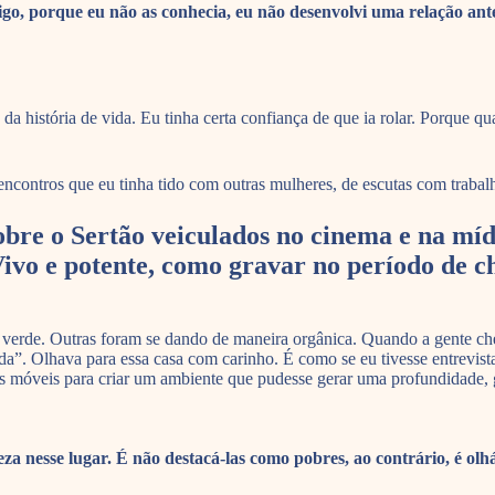
o, porque eu não as conhecia, eu não desenvolvi uma relação anter
 história de vida. Eu tinha certa confiança de que ia rolar. Porque qu
encontros que eu tinha tido com outras mulheres, de escutas com traba
re o Sertão veiculados no cinema e na mídia
vo e potente, como gravar no período de ch
tão verde. Outras foram se dando de maneira orgânica. Quando a gente c
çada”. Olhava para essa casa com carinho. É como se eu tivesse entrevi
os móveis para criar um ambiente que pudesse gerar uma profundidade, 
a nesse lugar. É não destacá-las como pobres, ao contrário, é olh