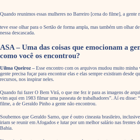
Quando reunimos essas mulheres no Barreiro [cena do filme], a gente m
teve esse olhar para o Sertão de forma ampla, mas também um olhar de 
nessa descascada.
ASA – Uma das coisas que emocionam a gente
como você os encontrou?
Uilma Queiroz –
Esse encontro com os arquivos mudou muito minha vida
gente precisa fuçar para encontrar elas e elas sempre existiram desde q
recursos, nos inspirar neles.
Quando fui fazer O Bem Virá, o que me fez ir para as imagens de arqu
vim aqui em 1983 filmar uma passeata de trabalhadores”. Aí eu disse: 
filme, a de Geraldo Pinho a gente não encontrou.
Soubemos que Geraldo Sarno, que é outro cineasta brasileiro, inclusiv
iriam se reunir em Afogados e lutar por um melhor salário nas frentes 
Bahia.