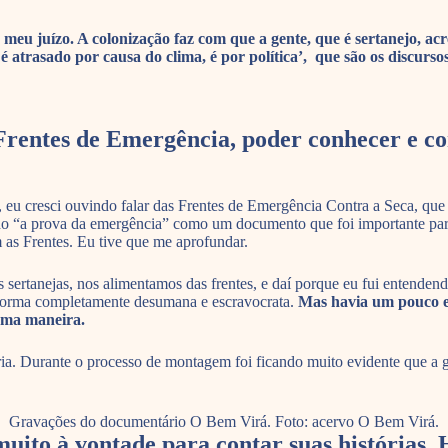
u juízo. A colonização faz com que a gente, que é sertanejo, ac
é atrasado por causa do clima, é por política’, que são os discurso
rentes de Emergência, poder conhecer e con
eu cresci ouvindo falar das Frentes de Emergência Contra a Seca, que 
do “a prova da emergência” como um documento que foi importante para 
 as Frentes. Eu tive que me aprofundar.
as sertanejas, nos alimentamos das frentes, e daí porque eu fui entend
 forma completamente desumana e escravocrata.
Mas havia um pouco es
uma maneira.
a. Durante o processo de montagem foi ficando muito evidente que a ge
Gravações do documentário O Bem Virá. Foto: acervo O Bem Virá.
uito à vontade para contar suas histórias.