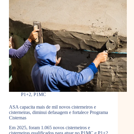
P1+2
,
P1MC
ASA capacita mais de mil novos cisterneiros e
cisterneiras, diminui defasagem e fortalece Programa
Cisternas
Em 2025, foram 1.065 novos cisterneiros e
cisterneiras qualificados para atuar no P1MC e P1+2