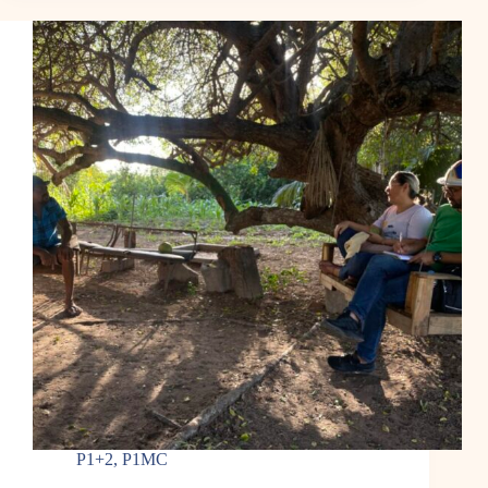
P1+2
,
P1MC