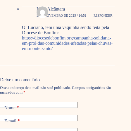
Livia Alcântara
5 DE NOVEMBRO DE 2025 / 16:51
RESPONDER
Oi Luciano, tem uma vaquinha sendo feita pela
Diocese de Bonfim:
https://diocesedebonfim.org/campanha-solidaria-
em-prol-das-comunidades-afetadas-pelas-chuvas-
em-monte-santo/
Deixe um comentário
O seu endereço de e-mail não será publicado.
Campos obrigatórios são
marcados com
*
Nome
*
E-mail
*