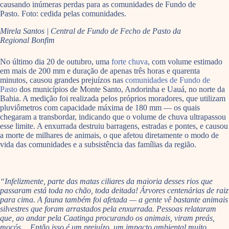
causando inúmeras perdas para as comunidades de Fundo de
Pasto. Foto: cedida pelas comunidades.
Mirela Santos | Central de Fundo de Fecho de Pasto da
Regional Bonfim
No último dia 20 de outubro, uma
forte chuva
, com volume estimado
em mais de 200 mm e duração de apenas três horas e quarenta
minutos, causou grandes prejuízos nas
comunidades de Fundo de
Pasto
dos municípios de Monte Santo, Andorinha e Uauá, no norte da
Bahia. A medição foi realizada pelos próprios moradores, que utilizam
pluviômetros com capacidade máxima de 180 mm — os quais
chegaram a transbordar, indicando que o volume de chuva ultrapassou
esse limite. A enxurrada destruiu barragens, estradas e pontes, e causou
a morte de milhares de animais, o que afetou diretamente o modo de
vida das comunidades e a subsistência das famílias da região.
“Infelizmente, parte das matas ciliares da maioria desses rios que
passaram está toda no chão, toda deitada! Árvores centenárias de raiz
para cima. A fauna também foi afetada — a gente vê bastante animais
silvestres que foram arrastados pela enxurrada. Pessoas relataram
que, ao andar pela Caatinga procurando os animais, viram preás,
mocós… Então isso é um prejuízo, um impacto ambiental muito