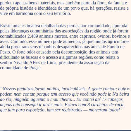
perdem apenas bens materiais, mas também parte da flora, da fauna e
da própria história e identidade de um povo que, há gerações, resiste e
vive em harmonia com o seu território.
Existe uma estimativa detalhada das perdas por comunidade, apurada
pelas lideranças comunitárias das associações da região onde já foram
contabilizados 2.489 animais mortos, entre caprinos, ovinos, bovinos e
aves. Contudo, esse número pode aumentar, já que muitos agricultores
ainda procuram seus rebanhos desaparecidos nas áreas de Fundo de
Pasto. O forte odor causado pela decomposição dos animais tem
dificultado as buscas e o acesso a algumas regiões, como relata o
senhor Nivaldo Alves de Lima, presidente da associação da
comunidade de Praça:
“Nossos prejuízos foram muitos, incalculáveis. A gente contou; outros
podem nem contar, porque tem acesso que você não pode ir. Na beira
do rio, ninguém aguenta o mau cheiro… Eu contei até 17 cabeças,
depois não consegui ir atrás mais. Estava com 8 carneiros de raça,
que iam para exposição, iam ser registrados — morreram todos!”