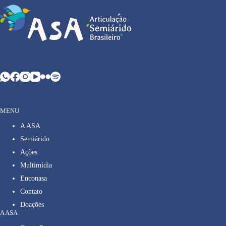
MENU
A ASA
Semiárido
Ações
Multimídia
Enconasa
Contato
Doações
A ASA