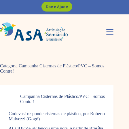
Pular
Doe e Ajude
para
o
conteúdo
Categoria
Campanha Cisternas de Plástico/PVC – Somos
Contra!
Campanha Cisternas de Plástico/PVC - Somos
Contra!
Codevasf responde cisternas de plástico, por Roberto
Malvezzi (Gogó)
ACODEVASF lançou uma nota, a partir de Brasília,