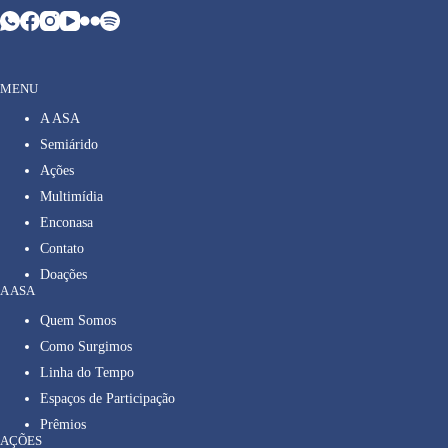
MENU
A ASA
Semiárido
Ações
Multimídia
Enconasa
Contato
Doações
A ASA
Quem Somos
Como Surgimos
Linha do Tempo
Espaços de Participação
Prêmios
AÇÕES