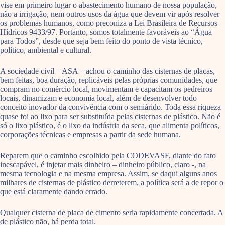
vise em primeiro lugar o abastecimento humano de nossa população,
não a irrigação, nem outros usos da água que devem vir após resolver
os problemas humanos, como preconiza a Lei Brasileira de Recursos
Hídricos 9433/97. Portanto, somos totalmente favoráveis ao “Água
para Todos”, desde que seja bem feito do ponto de vista técnico,
político, ambiental e cultural.
A sociedade civil – ASA – achou o caminho das cisternas de placas,
bem feitas, boa duração, replicáveis pelas próprias comunidades, que
compram no comércio local, movimentam e capacitam os pedreiros
locais, dinamizam e economia local, além de desenvolver todo
conceito inovador da convivência com o semiárido. Toda essa riqueza
quase foi ao lixo para ser substituída pelas cisternas de plástico. Não é
só o lixo plástico, é o lixo da indústria da seca, que alimenta políticos,
corporações técnicas e empresas a partir da sede humana.
Reparem que o caminho escolhido pela CODEVASF, diante do fato
inescapável, é injetar mais dinheiro – dinheiro público, claro -, na
mesma tecnologia e na mesma empresa. Assim, se daqui alguns anos
milhares de cisternas de plástico derreterem, a política será a de repor o
que está claramente dando errado.
Qualquer cisterna de placa de cimento seria rapidamente concertada. A
de plástico não, há perda total.