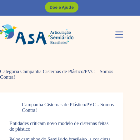
Pular
Doe e Ajude
para
o
conteúdo
Categoria
Campanha Cisternas de Plástico/PVC – Somos
Contra!
Campanha Cisternas de Plástico/PVC - Somos
Contra!
Entidades criticam novo modelo de cisternas feitas
de plástico
Pelos caminhos do Semiárido brasileiro, a cor cinza