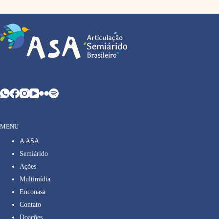
MENU
A ASA
Semiárido
Ações
Multimídia
Enconasa
Contato
Doações