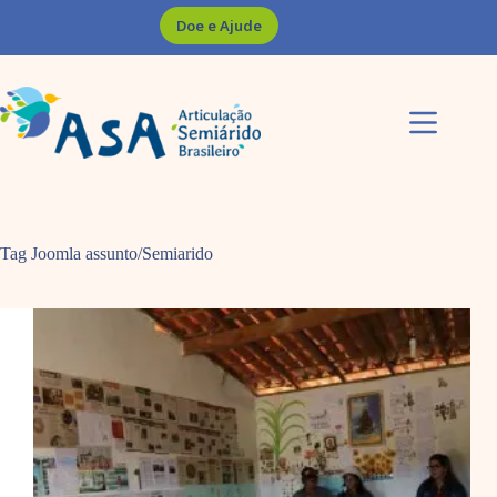
Pular
Doe e Ajude
para
o
conteúdo
Tag Joomla
assunto/Semiarido