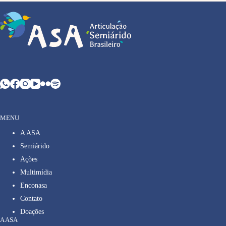
MENU
A ASA
Semiárido
Ações
Multimídia
Enconasa
Contato
Doações
A ASA