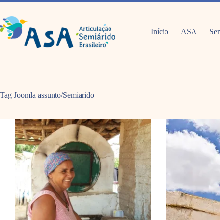
Pular
para
o
conteúdo
Início
ASA
Sem
Tag Joomla
assunto/Semiarido