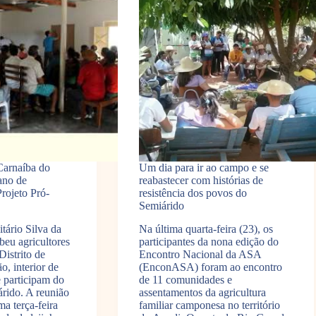
arnaíba do
Um dia para ir ao campo e se
ano de
reabastecer com histórias de
rojeto Pró-
resistência dos povos do
Semiárido
ário Silva da
Na última quarta-feira (23), os
eu agricultores
participantes da nona edição do
Distrito de
Encontro Nacional da ASA
o, interior de
(EnconASA) foram ao encontro
 participam do
de 11 comunidades e
rido. A reunião
assentamentos da agricultura
ma terça-feira
familiar camponesa no território