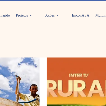
iárido
Projetos
Ações
EnconASA
Multim