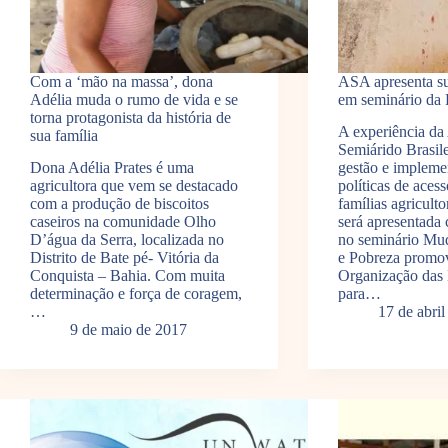
Com a ‘mão na massa’, dona
ASA apresenta su
Adélia muda o rumo de vida e se
em seminário d
torna protagonista da história de
A experiência da 
sua família
Semiárido Brasil
Dona Adélia Prates é uma
gestão e impleme
agricultora que vem se destacado
políticas de aces
com a produção de biscoitos
famílias agriculto
caseiros na comunidade Olho
será apresentada
D’água da Serra, localizada no
no seminário Mu
Distrito de Bate pé- Vitória da
e Pobreza promov
Conquista – Bahia. Com muita
Organização das
determinação e força de coragem,
para…
…
17 de abri
9 de maio de 2017