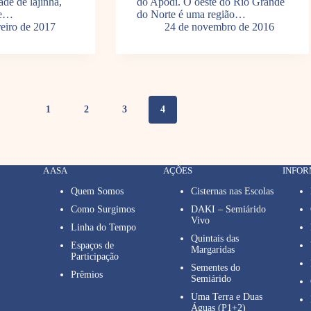
de de lajinha,
do Apodi. O oeste do Rio Grande
de…
do Norte é uma região…
reiro de 2017
24 de novembro de 2016
1
2
3
4
A ASA
AÇÕES
INFO
Quem Somos
Cisternas nas Escolas
Como Surgimos
DAKI – Semiárido
Vivo
Linha do Tempo
Quintais das
Espaços de
Margaridas
Participação
Sementes do
Prêmios
Semiárido
Uma Terra e Duas
Águas (P1+2)