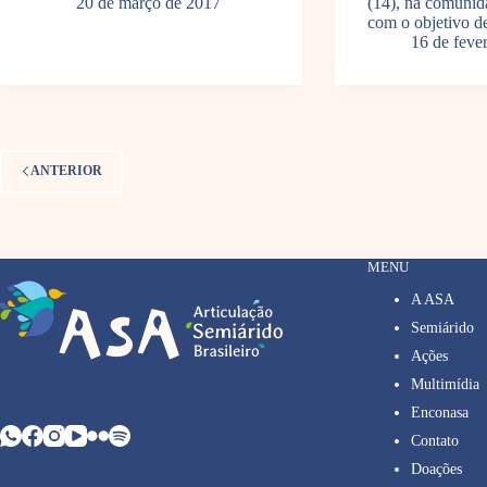
20 de março de 2017
(14), na comunida
com o objetivo 
16 de feve
ANTERIOR
MENU
A ASA
Semiárido
Ações
Multimídia
Enconasa
Contato
Doações