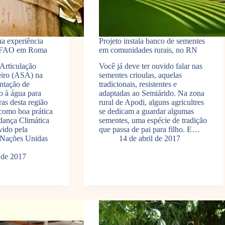
a experiência
Projeto instala banco de sementes
a FAO em Roma
em comunidades rurais, no RN
Articulação
Você já deve ter ouvido falar nas
eiro (ASA) na
sementes crioulas, aquelas
ntação de
tradicionais, resistentes e
so à água para
adaptadas ao Semiárido. Na zona
ras desta região
rural de Apodi, alguns agricultres
 como boa prática
se dedicam a guardar algumas
dança Climática
sementes, uma espécie de tradição
ido pela
que passa de pai para filho. E…
 Nações Unidas
14 de abril de 2017
l de 2017