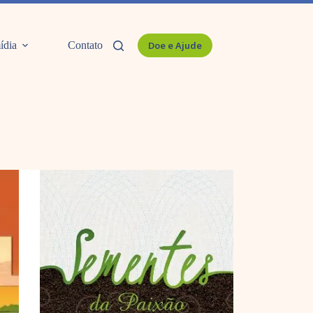
ídia
Contato
Doe e Ajude