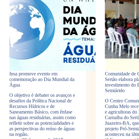
Insa promove evento em
Comunidade de C
comemoração ao Dia Mundial da
Sertão elabora pl
Água
investimento do P
Semiárido
O objetivo é debater os avanços e
desafios da Política Nacional de
O Centro Comunit
Recursos Hídricos e de
Cunha Melo receb
Saneamento Básico, com ênfase
e agricultoras do 
nas águas residuárias, assim como
Carnaíba do Sertã
refletir sobre as potencialidades e
Juazeiro-BA, que
as perspectivas do reúso de águas
projeto Pró-Semiá
na região.
aconteceu na últi