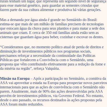
rurais tenham um lugar, que representa um segundo nível de segurança
para esse material genético, para guardar as sementes crioulas que
fazem parte da sua cultura alimentar e produtiva há várias gerações.
Mas a demanda por água ainda é grande no Semiárido do Brasil:
estima-se que mais de um milhão de famílias precisem de tecnologias
que estocam água da chuva para seus plantios e para matar a sede dos
animais que criam. E cerca de 350 mil famílias ainda estão sem as
cisternas que guardam água para beber, cozinhar e escovar os dentes.
“Consideramos que, no momento político atual de perda de direitos e
diminuição de investimentos públicos nos programas sociais,
precisamos reforçar a necessidade da continuidade das Políticas
Públicas que fortalecem a Convivência com o Semiárido, uma
proposta que vêm contribuindo efetivamente para a redução da fome e
da miséria na região”, reforça Valquíria.
Missão na Europa
– Após a participação no Seminário, a comitiva da
ASA vai aproveitar a estada na Europa para prospectar novos parceiros
internacionais para que as ações de convivência com o Semiárido não
parem. Atualmente, mais de 90% das ações desenvolvidas pela ASA
provém de investimentos públicos, via Governo Federal. No entanto,
desde o ano passado, os recursos destinados às ações propostas pela
ASA foram muito reduzidos.