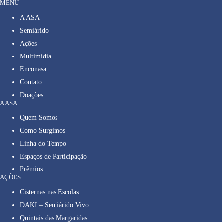
MENU
A ASA
Semiárido
Ações
Multimídia
Enconasa
Contato
Doações
A ASA
Quem Somos
Como Surgimos
Linha do Tempo
Espaços de Participação
Prêmios
AÇÕES
Cisternas nas Escolas
DAKI – Semiárido Vivo
Quintais das Margaridas