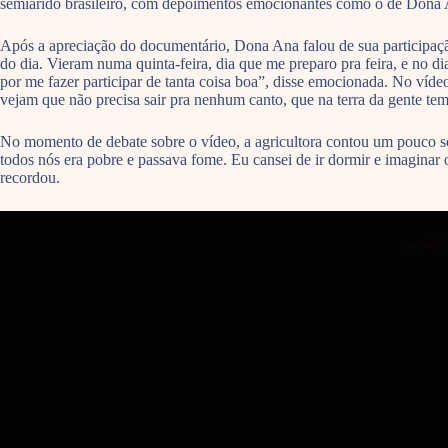
semiárido brasileiro, com depoimentos emocionantes como o de Dona A
Após a apreciação do documentário, Dona Ana falou de sua participação
do dia. Vieram numa quinta-feira, dia que me preparo pra feira, e no di
por me fazer participar de tanta coisa boa”, disse emocionada. No víde
vejam que não precisa sair pra nenhum canto, que na terra da gente tem
No momento de debate sobre o vídeo, a agricultora contou um pouco sobre
todos nós era pobre e passava fome. Eu cansei de ir dormir e imaginar
recordou.