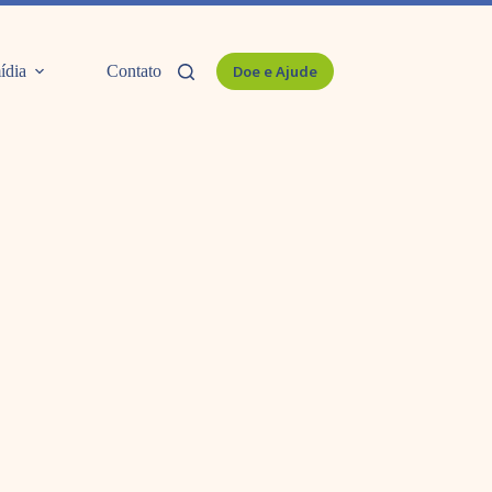
ídia
Contato
Doe e Ajude