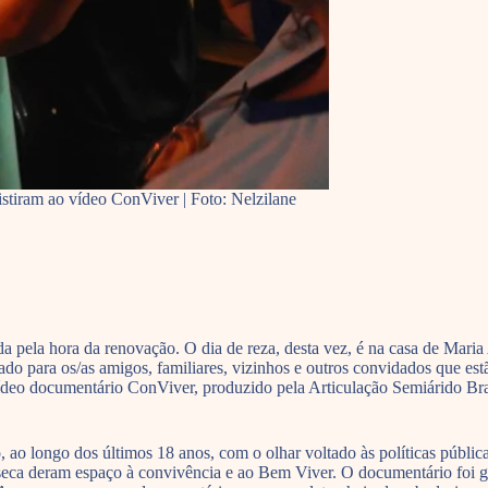
istiram ao vídeo ConViver | Foto: Nelzilane
da pela hora da renovação. O dia de reza, desta vez, é na casa de Mari
ado para os/as amigos, familiares, vizinhos e outros convidados que es
vídeo documentário ConViver, produzido pela Articulação Semiárido Bra
, ao longo dos últimos 18 anos, com o olhar voltado às políticas públic
 seca deram espaço à convivência e ao Bem Viver. O documentário foi g