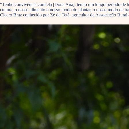
“Tenho convivência com ela [Dona Ana], tenho um longo período de lu
cultura, o nosso alimento o nosso modo de plantar, o nosso modo de tr
Cícero Braz conhecido por Zé de Tetá, agricultor da Associação Rural