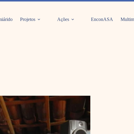
iárido
Projetos
Ações
EnconASA
Multim