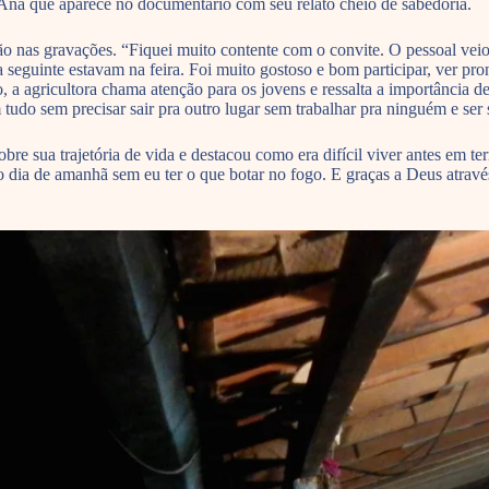
na que aparece no documentário com seu relato cheio de sabedoria.
 nas gravações. “Fiquei muito contente com o convite. O pessoal veio 
a seguinte estavam na feira. Foi muito gostoso e bom participar, ver pr
o, a agricultora chama atenção para os jovens e ressalta a importância 
 tudo sem precisar sair pra outro lugar sem trabalhar pra ninguém e se
 sua trajetória de vida e destacou como era difícil viver antes em terr
 o dia de amanhã sem eu ter o que botar no fogo. E graças a Deus atra