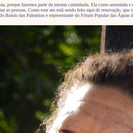
ta, porque fazemos parte da mesma caminhada. Ela como assentada e d
atar as pessoas. Como esse ato está sendo feito aqui de renovação, que
 do Baixio das Palmeiras e representante do Fórum Popular das Águas d