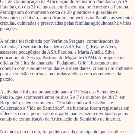
GT de Comunicação da Articulação do Semiárido Paraibano (ASA
Paraíba), no dia 31 de agosto, em Esperança, no Agreste da Paraíba.
Participaram do momento cerca de 20 guardiões e guardiãs de
Sementes da Paixão, como ficaram conhecidas na Paraíba as sementes
crioulas, cultivadas e preservadas pelas famílias agricultoras há várias
gerações.
A oficina foi facilitada por Verônica Pragana, comunicadora da
Articulação Semiárido Brasileiro (ASA Brasil), Rejane Alves,
assessora pedagógica da ASA Paraíba, e Maria Amélia Silva,
educadora do Serviço Pastoral do Migrante (SPM). A proposta da
oficina foi à luz da chamada “Pedagogia Griô”, buscando uma
conexão com suas ancestralidades e identidades, criando um ambiente
para a conexão com suas memórias afetivas com as sementes da
paixão.
A atividade foi uma preparação para a 7ª Festa das Sementes da
Paixão, que acontecerá entre os dias 5 e 7 de outubro de 2017, em
Boqueirão, e tem como tema: “Fortalecendo a Resistência e
Celebrando a Vida no Semiárido”. As histórias foram registradas em
vídeos e, com a permissão dos participantes, serão divulgadas pelos
canais de comunicação da Articulação do Semiárido na internet.
No início, em círculo, foi pedido a cada participante que escolhesse