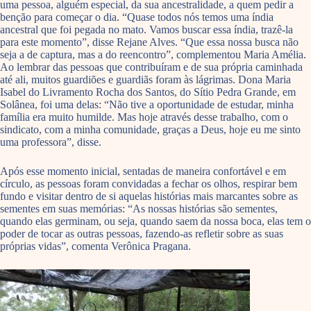
uma pessoa, alguém especial, da sua ancestralidade, a quem pedir a
benção para começar o dia. “Quase todos nós temos uma índia
ancestral que foi pegada no mato. Vamos buscar essa índia, trazê-la
para este momento”, disse Rejane Alves. “Que essa nossa busca não
seja a de captura, mas a do reencontro”, complementou Maria Amélia.
Ao lembrar das pessoas que contribuíram e de sua própria caminhada
até ali, muitos guardiões e guardiãs foram às lágrimas. Dona Maria
Isabel do Livramento Rocha dos Santos, do Sítio Pedra Grande, em
Solânea, foi uma delas: “Não tive a oportunidade de estudar, minha
família era muito humilde. Mas hoje através desse trabalho, com o
sindicato, com a minha comunidade, graças a Deus, hoje eu me sinto
uma professora”, disse.
Após esse momento inicial, sentadas de maneira confortável e em
círculo, as pessoas foram convidadas a fechar os olhos, respirar bem
fundo e visitar dentro de si aquelas histórias mais marcantes sobre as
sementes em suas memórias: “As nossas histórias são sementes,
quando elas germinam, ou seja, quando saem da nossa boca, elas tem o
poder de tocar as outras pessoas, fazendo-as refletir sobre as suas
próprias vidas”, comenta Verônica Pragana.