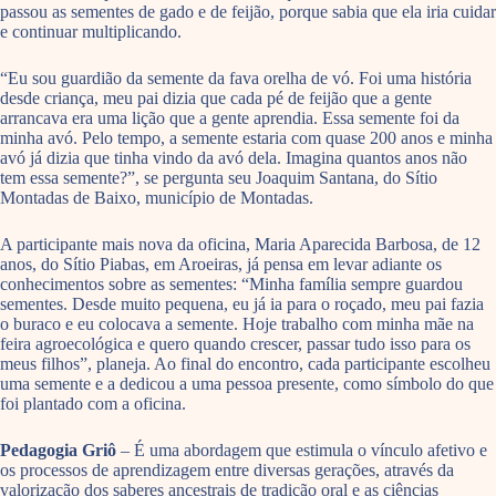
passou as sementes de gado e de feijão, porque sabia que ela iria cuidar
e continuar multiplicando.
“Eu sou guardião da semente da fava orelha de vó. Foi uma história
desde criança, meu pai dizia que cada pé de feijão que a gente
arrancava era uma lição que a gente aprendia. Essa semente foi da
minha avó. Pelo tempo, a semente estaria com quase 200 anos e minha
avó já dizia que tinha vindo da avó dela. Imagina quantos anos não
tem essa semente?”, se pergunta seu Joaquim Santana, do Sítio
Montadas de Baixo, município de Montadas.
A participante mais nova da oficina, Maria Aparecida Barbosa, de 12
anos, do Sítio Piabas, em Aroeiras, já pensa em levar adiante os
conhecimentos sobre as sementes: “Minha família sempre guardou
sementes. Desde muito pequena, eu já ia para o roçado, meu pai fazia
o buraco e eu colocava a semente. Hoje trabalho com minha mãe na
feira agroecológica e quero quando crescer, passar tudo isso para os
meus filhos”, planeja. Ao final do encontro, cada participante escolheu
uma semente e a dedicou a uma pessoa presente, como símbolo do que
foi plantado com a oficina.
Pedagogia Griô
– É uma abordagem que estimula o vínculo afetivo e
os processos de aprendizagem entre diversas gerações, através da
valorização dos saberes ancestrais de tradição oral e as ciências