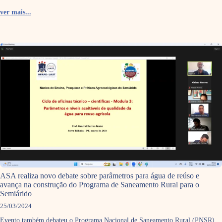
ver mais...
ASA realiza novo debate sobre parâmetros para água de reúso e
avança na construção do Programa de Saneamento Rural para o
Semiárido
25/03/2024
Evento também debateu o Programa Nacional de Saneamento Rural (PNSR)