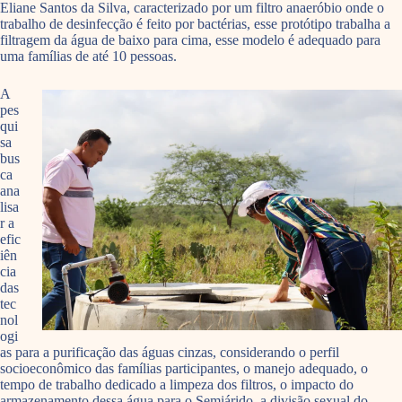
Eliane Santos da Silva, caracterizado por um filtro anaeróbio onde o
trabalho de desinfecção é feito por bactérias, esse protótipo trabalha a
filtragem da água de baixo para cima, esse modelo é adequado para
uma famílias de até 10 pessoas.
A
pes
qui
sa
bus
ca
ana
lisa
r a
efic
iên
cia
das
tec
nol
ogi
as para a purificação das águas cinzas, considerando o perfil
socioeconômico das famílias participantes, o manejo adequado, o
tempo de trabalho dedicado a limpeza dos filtros, o impacto do
armazenamento dessa água para o Semiárido, a divisão sexual do