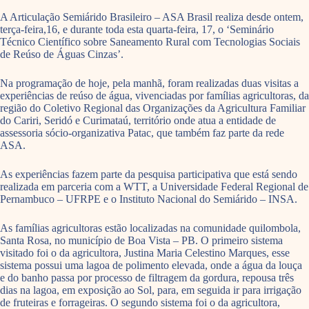
A Articulação Semiárido Brasileiro – ASA Brasil realiza desde ontem,
terça-feira,16, e durante toda esta quarta-feira, 17, o ‘Seminário
Técnico Científico sobre Saneamento Rural com Tecnologias Sociais
de Reúso de Águas Cinzas’.
Na programação de hoje, pela manhã, foram realizadas duas visitas a
experiências de reúso de água, vivenciadas por famílias agricultoras, da
região do Coletivo Regional das Organizações da Agricultura Familiar
do Cariri, Seridó e Curimataú, território onde atua a entidade de
assessoria sócio-organizativa Patac, que também faz parte da rede
ASA.
As experiências fazem parte da pesquisa participativa que está sendo
realizada em parceria com a WTT, a Universidade Federal Regional de
Pernambuco – UFRPE e o Instituto Nacional do Semiárido – INSA.
As famílias agricultoras estão localizadas na comunidade quilombola,
Santa Rosa, no município de Boa Vista – PB. O primeiro sistema
visitado foi o da agricultora, Justina Maria Celestino Marques, esse
sistema possui uma lagoa de polimento elevada, onde a água da louça
e do banho passa por processo de filtragem da gordura, repousa três
dias na lagoa, em exposição ao Sol, para, em seguida ir para irrigação
de fruteiras e forrageiras. O segundo sistema foi o da agricultora,