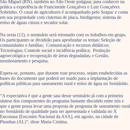
São Miguel (RN), também no Alto Oeste potiguar, para conhecer na
prática a experiência de Francineide Gonçalves e Luiz Gonçalves
Sobrinho. O casal de agricultores é acompanhado pelo
Seapac e conta
em sua propriedade com cisternas de placa, biodigestor, sistema de
reúso de águas cinzas e secador solar.
Na sexta (12), o seminário será retomado com os trabalhos em grupo.
Os participantes se dividirão para aprofundar os temas: Seleção de
comunidades e famílias; Comunicação e recursos didáticos;
Tecnologias; Controle social e incidência política; Produção
agroecológica e recuperação de áreas degradadas; e Gestão,
monitoramento e pesquisa.
Espera-se, portanto, que durante esse processo, sejam estabelecidas as
bases do documento que poderá ser usado para a implantação de
políticas públicas para saneamento rural e reúso de água no Semiárido.
“A expectativa é que a gente saia desse seminário já com a primeira
síntese dos componentes do programa bastante discutido entre nós e
que a gente possa levar uma proposta de programa de saneamento rural
no Semiárido de qualidade para ser apresentada e validada no X
Enconasa [Encontro Nacional da ASA], em agosto, na cidade de
Piranhas (AL)”, disse Maria Cristina.