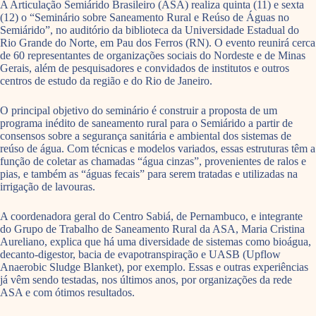
A Articulação Semiárido Brasileiro (ASA) realiza quinta (11) e sexta
(12) o “Seminário sobre Saneamento Rural e Reúso de Águas no
Semiárido”, no auditório da biblioteca da Universidade Estadual do
Rio Grande do Norte, em Pau dos Ferros (RN). O evento reunirá cerca
de 60 representantes de organizações sociais do Nordeste e de Minas
Gerais, além de pesquisadores e convidados de institutos e outros
centros de estudo da região e do Rio de Janeiro.
O
principal objetivo do seminário é construir a proposta de um
programa inédito de saneamento rural para o Semiárido a partir de
consensos sobre a segurança sanitária e ambiental dos sistemas de
reúso de água. Com técnicas e modelos variados, essas estruturas têm a
função de coletar as chamadas “água cinzas”, provenientes de ralos e
pias, e também as “águas fecais” para serem tratadas e utilizadas na
irrigação de lavouras.
A coordenadora geral do Centro Sabiá, de Pernambuco, e integrante
do Grupo de Trabalho de Saneamento Rural da ASA, Maria Cristina
Aureliano, explica que há uma diversidade de sistemas como bioágua,
decanto-digestor, bacia de evapotranspiração e UASB (Upflow
Anaerobic Sludge Blanket), por exemplo. Essas e outras experiências
já vêm sendo testadas, nos últimos anos, por organizações da rede
ASA e com ótimos resultados.