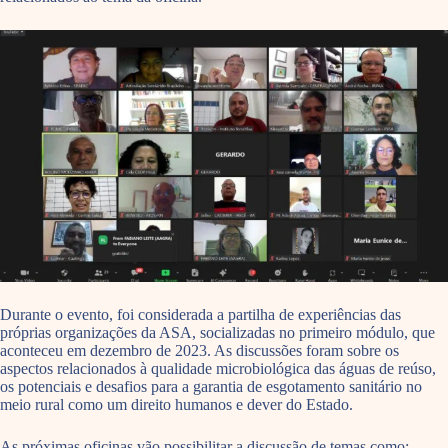
Durante o evento, foi considerada a partilha de experiências das
próprias organizações da ASA, socializadas no primeiro módulo, que
aconteceu em dezembro de 2023. As discussões foram sobre os
aspectos relacionados à qualidade microbiológica das águas de reúso,
os potenciais e desafios para a garantia de esgotamento sanitário no
meio rural como um direito humanos e dever do Estado.
As próximas oficinas vão possibilitar a discussão de temas como: