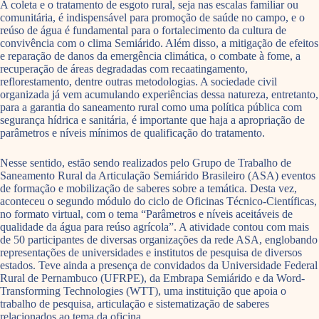
A coleta e o tratamento de esgoto rural, seja nas escalas familiar ou
comunitária, é indispensável para promoção de saúde no campo, e o
reúso de água é fundamental para o fortalecimento da cultura de
convivência com o clima Semiárido. Além disso, a mitigação de efeitos
e reparação de danos da emergência climática, o combate à fome, a
recuperação de áreas degradadas com recaatingamento,
reflorestamento, dentre outras metodologias. A sociedade civil
organizada já vem acumulando experiências dessa natureza, entretanto,
para a garantia do saneamento rural como uma política pública com
segurança hídrica e sanitária, é importante que haja a apropriação de
parâmetros e níveis mínimos de qualificação do tratamento.
Nesse sentido, estão sendo realizados pelo Grupo de Trabalho de
Saneamento Rural da Articulação Semiárido Brasileiro (ASA) eventos
de formação e mobilização de saberes sobre a temática. Desta vez,
aconteceu o segundo módulo do ciclo de Oficinas Técnico-Científicas,
no formato virtual, com o tema “Parâmetros e níveis aceitáveis de
qualidade da água para reúso agrícola”. A atividade contou com mais
de 50 participantes de diversas organizações da rede ASA, englobando
representações de universidades e institutos de pesquisa de diversos
estados. Teve ainda a presença de convidados da Universidade Federal
Rural de Pernambuco (UFRPE), da Embrapa Semiárido e da Word-
Transforming Technologies (WTT), uma instituição que apoia o
trabalho de pesquisa, articulação e sistematização de saberes
relacionados ao tema da oficina.