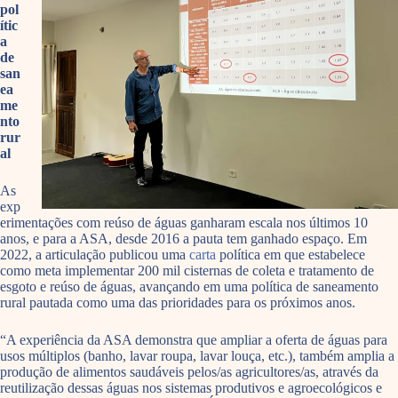
pol
ític
a
de
san
ea
me
nto
rur
al
As
exp
erimentações com reúso de águas ganharam escala nos últimos 10
anos, e para a ASA, desde 2016 a pauta tem ganhado espaço. Em
2022, a articulação publicou uma
carta
política em que estabelece
como meta implementar 200 mil cisternas de coleta e tratamento de
esgoto e reúso de águas, avançando em uma política de saneamento
rural pautada como uma das prioridades para os próximos anos.
“A experiência da ASA demonstra que ampliar a oferta de águas para
usos múltiplos (banho, lavar roupa, lavar louça, etc.), também amplia a
produção de alimentos saudáveis pelos/as agricultores/as, através da
reutilização dessas águas nos sistemas produtivos e agroecológicos e