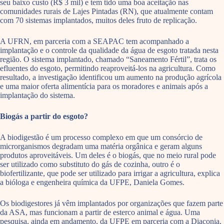
seu baixo custo (R$ 3 mil) e tem tido uma boa aceitação nas
comunidades rurais de Lajes Pintadas (RN), que atualmente contam
com 70 sistemas implantados, muitos deles fruto de replicação.
A UFRN, em parceria com a SEAPAC tem acompanhado a
implantação e o controle da qualidade da água de esgoto tratada nesta
região. O sistema implantado, chamado “Saneamento Fértil”, trata os
efluentes do esgoto, permitindo reaproveitá-los na agricultura. Como
resultado, a investigação identificou um aumento na produção agrícola
e uma maior oferta alimentícia para os moradores e animais após a
implantação do sistema.
Biogás a partir do esgoto?
A biodigestão é um processo complexo em que um consórcio de
microrganismos degradam uma matéria orgânica e geram alguns
produtos aproveitáveis. Um deles é o biogás, que no meio rural pode
ser utilizado como substituto do gás de cozinha, outro é o
biofertilizante, que pode ser utilizado para irrigar a agricultura, explica
a bióloga e engenheira química da UFPE, Daniela Gomes.
Os biodigestores já vêm implantados por organizações que fazem parte
da ASA, mas funcionam a partir de esterco animal e água. Uma
pesquisa, ainda em andamento, da UFPE em parceria com a Diaconia,