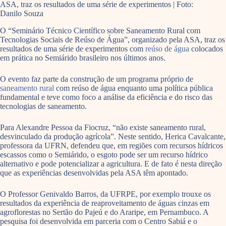
ASA, traz os resultados de uma série de experimentos | Foto:
Danilo Souza
O “Seminário Técnico Científico sobre Saneamento Rural com
Tecnologias Sociais de Reúso de Água”, organizado pela ASA, traz os
resultados de uma série de experimentos com
reúso de água
colocados
em prática no Semiárido brasileiro nos últimos anos.
O evento faz parte da construção de um programa próprio de
saneamento rural
com reúso de água enquanto uma política pública
fundamental e teve como foco a análise da eficiência e do risco das
tecnologias de saneamento.
Para Alexandre Pessoa da Fiocruz, “não existe saneamento rural,
desvinculado da produção agrícola”. Neste sentido, Herica Cavalcante,
professora da UFRN, defendeu que, em regiões com recursos hídricos
escassos como o Semiárido, o esgoto pode ser um recurso hídrico
alternativo e pode potencializar a agricultura. E de fato é nesta direção
que as experiências desenvolvidas pela ASA têm apontado.
O Professor Genivaldo Barros, da UFRPE, por exemplo trouxe os
resultados da experiência de reaproveitamento de águas cinzas em
agroflorestas no Sertão do Pajeú e do Araripe, em Pernambuco. A
pesquisa foi desenvolvida em parceria com o Centro Sabiá e o