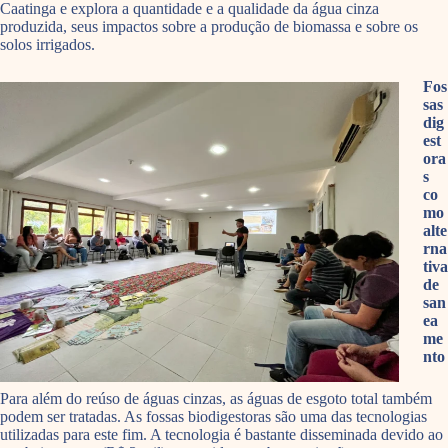
Caatinga e explora a quantidade e a qualidade da água cinza
produzida, seus impactos sobre a produção de biomassa e sobre os
solos irrigados.
Fos
sas
dig
est
ora
s
co
mo
alte
rna
tiva
de
san
ea
me
nto
Para além do reúso de águas cinzas, as águas de esgoto total também
podem ser tratadas. As fossas biodigestoras são uma das tecnologias
utilizadas para este fim. A tecnologia é bastante disseminada devido ao