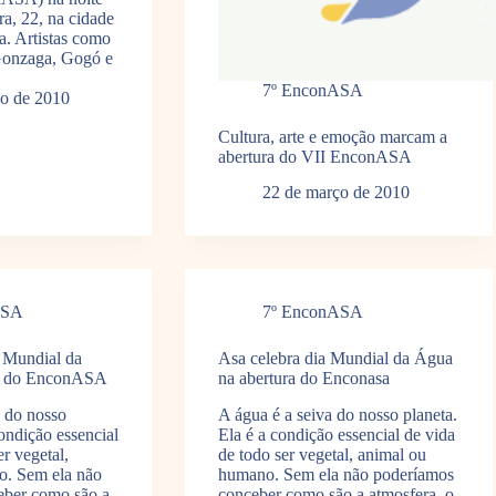
ra, 22, na cidade
a. Artistas como
Gonzaga, Gogó e
7º EnconASA
o de 2010
Cultura, arte e emoção marcam a
abertura do VII EnconASA
22 de março de 2010
ASA
7º EnconASA
 Mundial da
Asa celebra dia Mundial da Água
ra do EnconASA
na abertura do Enconasa
a do nosso
A água é a seiva do nosso planeta.
condição essencial
Ela é a condição essencial de vida
er vegetal,
de todo ser vegetal, animal ou
o. Sem ela não
humano. Sem ela não poderíamos
eber como são a
conceber como são a atmosfera, o