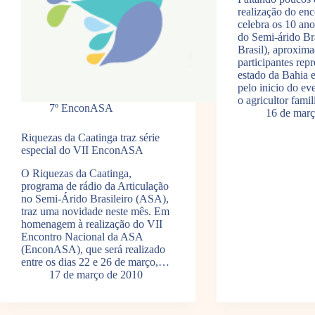
realização do enc
celebra os 10 ano
do Semi-árido Br
Brasil), aproxim
participantes rep
estado da Bahia e
pelo inicio do ev
o agricultor fami
7º EnconASA
16 de març
Riquezas da Caatinga traz série
especial do VII EnconASA
O Riquezas da Caatinga,
programa de rádio da Articulação
no Semi-Árido Brasileiro (ASA),
traz uma novidade neste mês. Em
homenagem à realização do VII
Encontro Nacional da ASA
(EnconASA), que será realizado
entre os dias 22 e 26 de março,…
17 de março de 2010