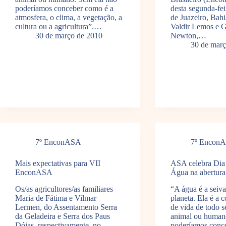
poderíamos conceber como é a
desta segunda-fei
atmosfera, o clima, a vegetação, a
de Juazeiro, Bahi
cultura ou a agricultura”.…
Valdir Lemos e 
30 de março de 2010
Newton,…
30 de març
7º EnconASA
7º Encon
Mais expectativas para VII
ASA celebra Dia
EnconASA
Água na abertu
Os/as agricultores/as familiares
“A água é a seiv
Maria de Fátima e Vilmar
planeta. Ela é a 
Lermen, do Assentamento Serra
de vida de todo s
da Geladeira e Serra dos Paus
animal ou human
Dóias, respectivamente, no
poderíamos conc