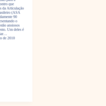
ontro que
s da Articulação
asileiro (ASA
adamente 90
resentando o
stão ansiosos
ento. Um deles é
liar…
o de 2010