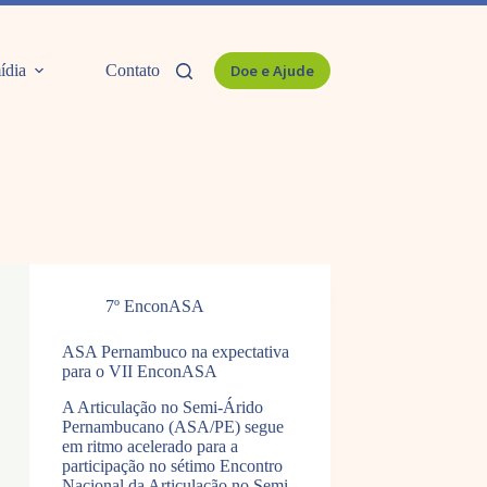
ídia
Contato
Doe e Ajude
7º EnconASA
ASA Pernambuco na expectativa
para o VII EnconASA
A Articulação no Semi-Árido
Pernambucano (ASA/PE) segue
em ritmo acelerado para a
participação no sétimo Encontro
Nacional da Articulação no Semi-