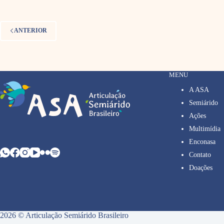
ANTERIOR
MENU
A ASA
Semiárido
Ações
Multimídia
Enconasa
Contato
Doações
2026 © Articulação Semiárido Brasileiro