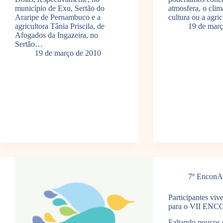
município de Exu, Sertão do
atmosfera, o clim
Araripe de Pernambuco e a
cultura ou a agri
agricultora Tânia Priscila, de
19 de març
Afogados da Ingazeira, no
Sertão…
19 de março de 2010
7º Encon
Participantes viv
para o VII EN
Faltando poucos d