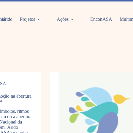
iárido
Projetos
Ações
EnconASA
Multim
ASA
moção na abertura
SA
ímbolos, ritmos
arcou a abertura
Nacional da
emi-Árido
nASA) na noite