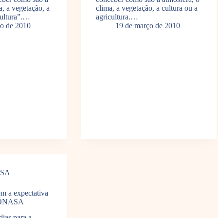
a, a vegetação, a
clima, a vegetação, a cultura ou a
cultura”.…
agricultura.…
o de 2010
19 de março de 2010
ASA
em a expectativa
CONASA
ias para a