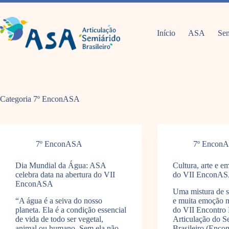
Pular
para
o
conteúdo
Início
ASA
Sem
Categoria
7º EnconASA
7º EnconASA
7º Encon
Dia Mundial da Água: ASA
Cultura, arte e e
celebra data na abertura do VII
do VII EnconA
EnconASA
Uma mistura de s
“A água é a seiva do nosso
e muita emoção m
planeta. Ela é a condição essencial
do VII Encontro 
de vida de todo ser vegetal,
Articulação do S
animal ou humano. Sem ela não
Brasileiro (Enco