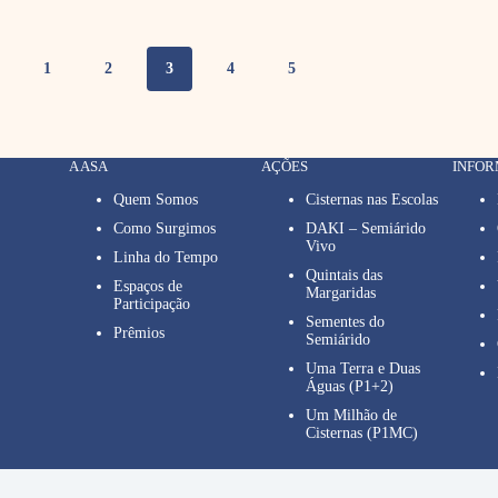
1
2
3
4
5
A ASA
AÇÕES
INFO
Quem Somos
Cisternas nas Escolas
Como Surgimos
DAKI – Semiárido
Vivo
Linha do Tempo
Quintais das
Espaços de
Margaridas
Participação
Sementes do
Prêmios
Semiárido
Uma Terra e Duas
Águas (P1+2)
Um Milhão de
Cisternas (P1MC)