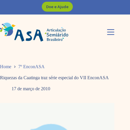
Pular
Doe e Ajude
para
o
conteúdo
Home
7º EnconASA
Riquezas da Caatinga traz série especial do VII EnconASA
17 de março de 2010