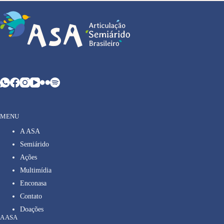
MENU
A ASA
Semiárido
Ações
Multimídia
Enconasa
Contato
Doações
A ASA