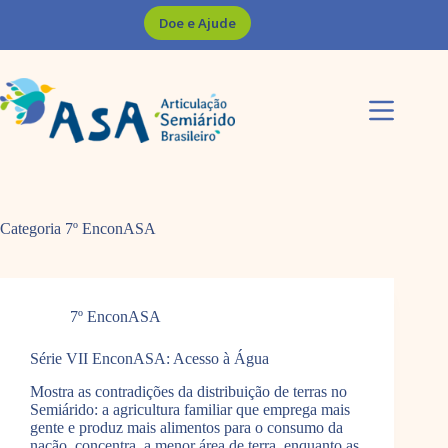
Pular
Doe e Ajude
para
o
conteúdo
Categoria
7º EnconASA
7º EnconASA
Série VII EnconASA: Acesso à Água
Mostra as contradições da distribuição de terras no
Semiárido: a agricultura familiar que emprega mais
gente e produz mais alimentos para o consumo da
nação, concentra a menor área de terra, enquanto as