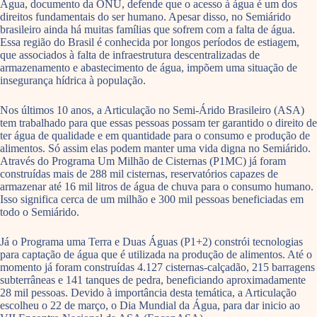
Água, documento da ONU, defende que o acesso à água é um dos
direitos fundamentais do ser humano. Apesar disso, no Semiárido
brasileiro ainda há muitas famílias que sofrem com a falta de água.
Essa região do Brasil é conhecida por longos períodos de estiagem,
que associados à falta de infraestrutura descentralizadas de
armazenamento e abastecimento de água, impõem uma situação de
insegurança hídrica à população.
Nos últimos 10 anos, a Articulação no Semi-Árido Brasileiro (ASA)
tem trabalhado para que essas pessoas possam ter garantido o direito de
ter água de qualidade e em quantidade para o consumo e produção de
alimentos. Só assim elas podem manter uma vida digna no Semiárido.
Através do Programa Um Milhão de Cisternas (P1MC) já foram
construídas mais de 288 mil cisternas, reservatórios capazes de
armazenar até 16 mil litros de água de chuva para o consumo humano.
Isso significa cerca de um milhão e 300 mil pessoas beneficiadas em
todo o Semiárido.
Já o Programa uma Terra e Duas Águas (P1+2) constrói tecnologias
para captação de água que é utilizada na produção de alimentos. Até o
momento já foram construídas 4.127 cisternas-calçadão, 215 barragens
subterrâneas e 141 tanques de pedra, beneficiando aproximadamente
28 mil pessoas. Devido à importância desta temática, a Articulação
escolheu o 22 de março, o Dia Mundial da Água, para dar inicio ao