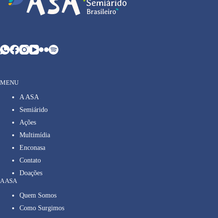
MENU
A ASA
Semiárido
Ações
Multimídia
Enconasa
Contato
Doações
A ASA
Quem Somos
Como Surgimos