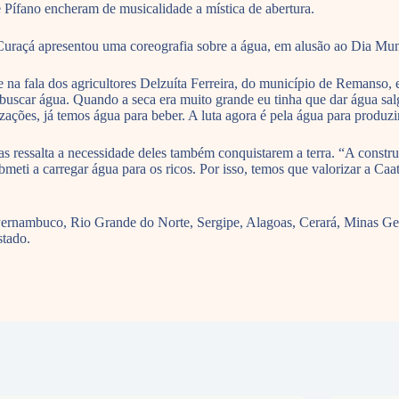
ífano encheram de musicalidade a mística de abertura.
uraçá apresentou uma coreografia sobre a água, em alusão ao Dia Mu
na fala dos agricultores Delzuíta Ferreira, do município de Remanso,
uscar água. Quando a seca era muito grande eu tinha que dar água salg
izações, já temos água para beber. A luta agora é pela água para produ
s ressalta a necessidade deles também conquistarem a terra. “A constru
meti a carregar água para os ricos. Por isso, temos que valorizar a C
, Pernambuco, Rio Grande do Norte, Sergipe, Alagoas, Cerará, Minas G
stado.