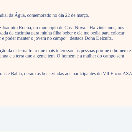
ndial da Água, comemorado no dia 22 de março.
 e Joaquim Rocha, do município de Casa Nova. “Há vinte anos, nós
ada da cacimba para minha filha beber e ela me pedia para colocar
zir e poder manter o jovem no campo”, destaca Dona Delzuíta.
ção da cisterna foi o que mais interessou às pessoas porque o homem e
aatinga e a terra que a gente tem. O homem e a mulher do campo sem
erais e Bahia, deram as boas-vindas aos participantes do VII EnconASA