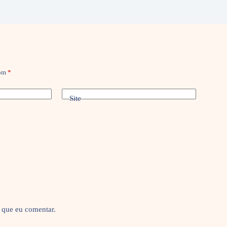
com
*
Site
 que eu comentar.