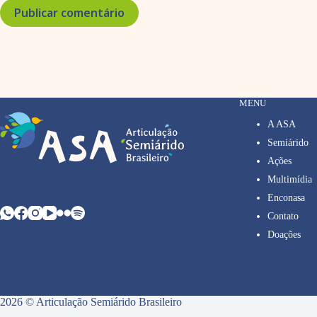
Publicar comentário
MENU
A ASA
Semiárido
Ações
Multimídia
Enconasa
Contato
Doações
2026 © Articulação Semiárido Brasileiro