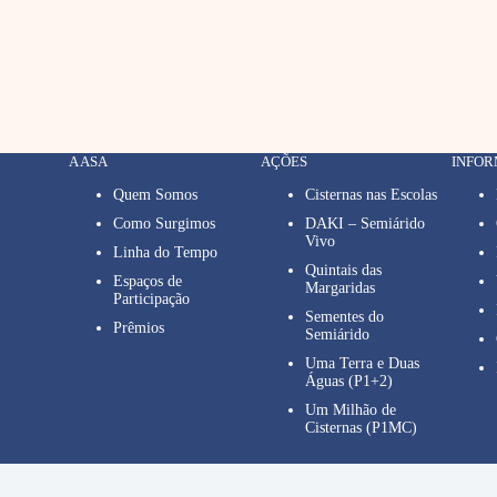
A ASA
AÇÕES
INFO
Quem Somos
Cisternas nas Escolas
Como Surgimos
DAKI – Semiárido
Vivo
Linha do Tempo
Quintais das
Espaços de
Margaridas
Participação
Sementes do
Prêmios
Semiárido
Uma Terra e Duas
Águas (P1+2)
Um Milhão de
Cisternas (P1MC)