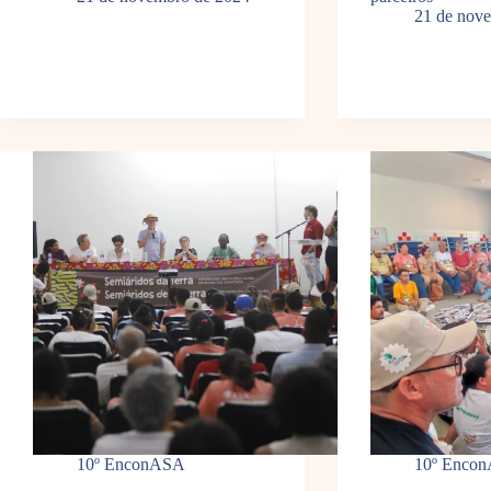
21 de nov
10º EnconASA
10º Enco