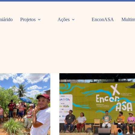
iárido
Projetos
Ações
EnconASA
Multim