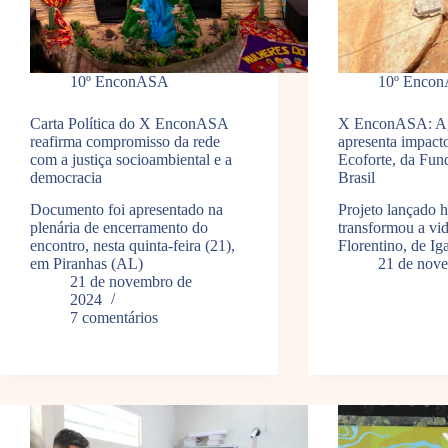
10º EnconASA
10º Enco
Carta Política do X EnconASA
X EnconASA: Agr
reafirma compromisso da rede
apresenta impact
com a justiça socioambiental e a
Ecoforte, da Fu
democracia
Brasil
Documento foi apresentado na
Projeto lançado 
plenária de encerramento do
transformou a vi
encontro, nesta quinta-feira (21),
Florentino, de Ig
em Piranhas (AL)
21 de nov
21 de novembro de
2024
7 comentários