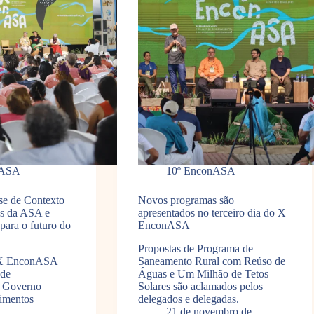
nASA
10º EnconASA
ise de Contexto
Novos programas são
os da ASA e
apresentados no terceiro dia do X
para o futuro do
EnconASA
Propostas de Programa de
 X EnconASA
Saneamento Rural com Reúso de
 de
Águas e Um Milhão de Tetos
o Governo
Solares são aclamados pelos
imentos
delegados e delegadas.
21 de novembro de