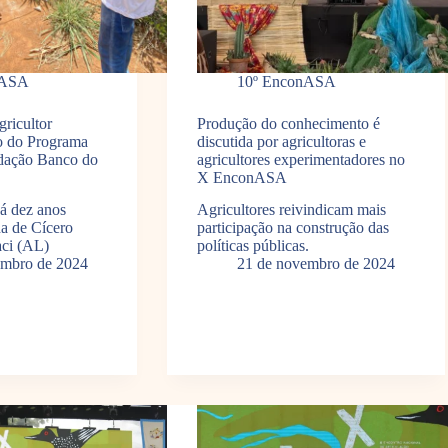
nASA
10º EnconASA
icultor
Produção do conhecimento é
o do Programa
discutida por agricultoras e
ndação Banco do
agricultores experimentadores no
X EnconASA
há dez anos
Agricultores reivindicam mais
da de Cícero
participação na construção das
aci (AL)
políticas públicas.
embro de 2024
21 de novembro de 2024