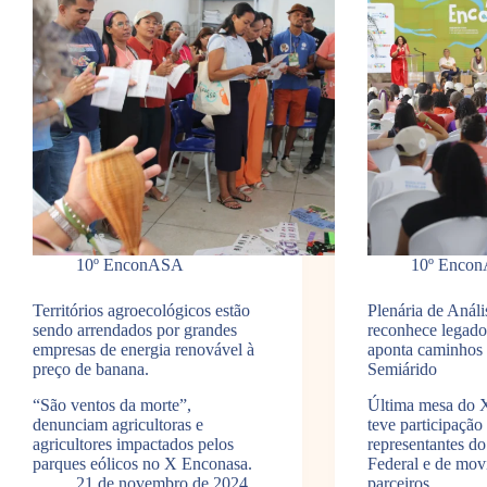
10º EnconASA
10º Enco
Territórios agroecológicos estão
Plenária de Anál
sendo arrendados por grandes
reconhece legad
empresas de energia renovável à
aponta caminhos 
preço de banana.
Semiárido
“São ventos da morte”,
Última mesa do
denunciam agricultoras e
teve participação
agricultores impactados pelos
representantes d
parques eólicos no X Enconasa.
Federal e de mov
21 de novembro de 2024
parceiros