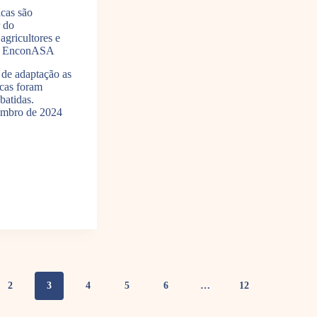
cas são
r do
gricultores e
 X EnconASA
 de adaptação as
cas foram
batidas.
embro de 2024
2
3
4
5
6
…
12