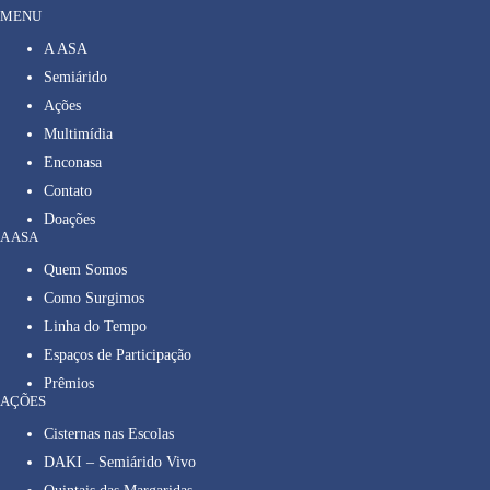
MENU
A ASA
Semiárido
Ações
Multimídia
Enconasa
Contato
Doações
A ASA
Quem Somos
Como Surgimos
Linha do Tempo
Espaços de Participação
Prêmios
AÇÕES
Cisternas nas Escolas
DAKI – Semiárido Vivo