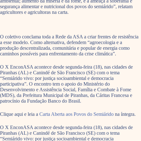
ambiental; aumento da miséria e da fome, e a ameaça à soberania e
segurança alimentar e nutricional dos povos do semiárido”, relatam
agricultores e agricultoras na carta.
O coletivo conclama toda a Rede da ASA a criar frentes de resistência
a esse modelo. Como alternativa, defendem “agroecologia e a
produção descentralizada, comunitária e popular de energia como
caminhos possíveis para enfrentamento da crise climática”.
O X EnconASA acontece desde segunda-feira (18), nas cidades de
Piranhas (AL) e Canindé de São Francisco (SE) com o tema
“Semiárido vivo: por justiça socioambiental e democracia
participativa”. O encontro tem o apoio do Ministério do
Desenvolvimento e Assistência Social, Família e Combate à Fome
(MDS), da Prefeitura Municipal de Piranhas, da Cáritas Francesa e
patrocínio da Fundação Banco do Brasil.
Clique aqui e leia a
Carta Aberta aos Povos do Semiárido
na íntegra.
O X EnconASA acontece desde segunda-feira (18), nas cidades de
Piranhas (AL) e Canindé de São Francisco (SE) com o tema
“Semiárido vivo: por justiça socioambiental e democracia