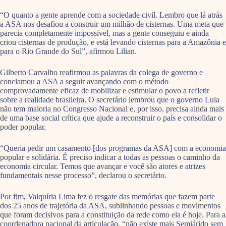
“O quanto a gente aprende com a sociedade civil. Lembro que lá atrás
a ASA nos desafiou a construir um milhão de cisternas. Uma meta que
parecia completamente impossível, mas a gente conseguiu e ainda
criou cisternas de produção, e está levando cisternas para a Amazônia e
para o Rio Grande do Sul”, afirmou Lilian.
Gilberto Carvalho reafirmou as palavras da colega de governo e
conclamou a ASA a seguir avançando com o método
comprovadamente eficaz de mobilizar e estimular o povo a refletir
sobre a realidade brasileira. O secretário lembrou que o governo Lula
não tem maioria no Congresso Nacional e, por isso, precisa ainda mais
de uma base social crítica que ajude a reconstruir o país e consolidar o
poder popular.
“Queria pedir um casamento [dos programas da ASA] com a economia
popular e solidária. É preciso indicar a todas as pessoas o caminho da
economia circular. Temos que avançar e você são atores e atrizes
fundamentais nesse processo”, declarou o secretário.
Por fim, Valquíria Lima fez o resgate das memórias que fazem parte
dos 25 anos de trajetória da ASA, sublinhando pessoas e movimentos
que foram decisivos para a constituição da rede como ela é hoje. Para a
coordenadora nacional da articulação, “não existe mais Semiárido sem