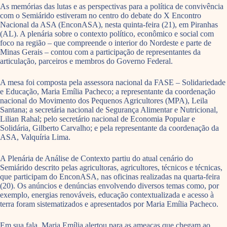
As memórias das lutas e as perspectivas para a política de convivência
com o Semiárido estiveram no centro do debate do X Encontro
Nacional da ASA (EnconASA), nesta quinta-feira (21), em Piranhas
(AL). A plenária sobre o contexto político, econômico e social com
foco na região – que compreende o interior do Nordeste e parte de
Minas Gerais – contou com a participação de representantes da
articulação, parceiros e membros do Governo Federal.
A mesa foi composta pela assessora nacional da FASE – Solidariedade
e Educação, Maria Emília Pacheco; a representante da coordenação
nacional do Movimento dos Pequenos Agricultores (MPA), Leila
Santana; a secretária nacional de Segurança Alimentar e Nutricional,
Lilian Rahal; pelo secretário nacional de Economia Popular e
Solidária, Gilberto Carvalho; e pela representante da coordenação da
ASA, Valquíria Lima.
A Plenária de Análise de Contexto partiu do atual cenário do
Semiárido descrito pelas agricultoras, agricultores, técnicos e técnicas,
que participam do EnconASA, nas oficinas realizadas na quarta-feira
(20). Os anúncios e denúncias envolvendo diversos temas como, por
exemplo, energias renováveis, educação contextualizada e acesso à
terra foram sistematizados e apresentados por Maria Emília Pacheco.
Em sua fala, Maria Emília alertou para as ameaças que chegam ao