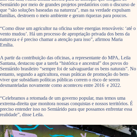
Semiárido por meio de grandes projetos predatórios com o discurso de
que “são soluções baseadas na natureza”, mas na verdade expulsam
famílias, destroem o meio ambiente e geram riquezas para poucos.
“Como disse um agricultor na oficina sobre energias renováveis: ‘até o
vento mudou’. Há um processo de apropriação privada dos bens da
natureza e é preciso chamar a atenção para isso”, afirmou Maria
Emília.
A partir da contribuição das oficinas, a representante do MPA, Leila
Santana, destacou que a tarefa “histórica e ancestral” dos povos do
Semiárido brasileiro “sempre foi de salvaguardar os bens naturais”. No
entanto, segundo a agricultora, essas práticas de promoção do bem-
viver que subsidiam políticas públicas correm o risco de serem
desmanteladas novamente como aconteceu entre 2016 e 2022.
“Celebramos a retomada de um governo popular, mas temos uma
extrema-direita que monitora nossas conquistas e nossos territórios. É
preciso entender isso no Semiárido para que possamos enfrentar essa
realidade”, disse Leila.