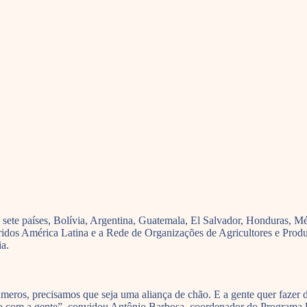
e sete países, Bolívia, Argentina, Guatemala, El Salvador, Honduras, M
os América Latina e a Rede de Organizações de Agricultores e Produt
ia.
úmeros, precisamos que seja uma aliança de chão. E a gente quer fazer
nto com a gente”, convidou Antônio Barbosa, coordenador do Progra