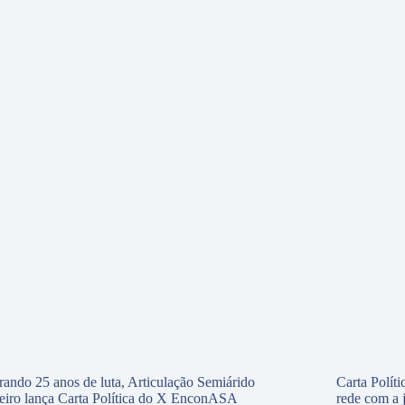
rando 25 anos de luta, Articulação Semiárido
Carta Polí
leiro lança Carta Política do X EnconASA
rede com a 