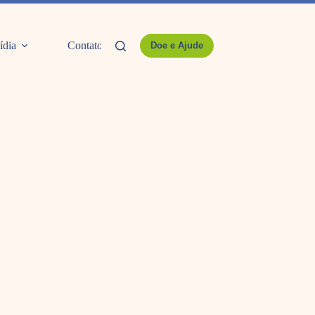
ídia
Contato
Doe e Ajude