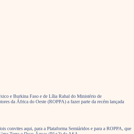
éxico e Burkina Faso e de Lília Rahal do Ministério de
ores da África do Oeste (ROPPA) a fazer parte da recém lançada
 dois convites aqui, para a Plataforma Semiáridos e para a ROPPA, que
ma Uma Terra e Duas Águas (P1+2) da ASA.