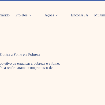
iárido
Projetos
Ações
EnconASA
Multim
 Contra a Fome e a Pobreza
bjetivo de erradicar a pobreza e a fome,
África reafirmaram o compromisso de