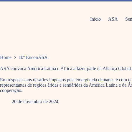
Pular
para
o
conteúdo
Início
ASA
Sem
Home
10º EnconASA
ASA convoca América Latina e África a fazer parte da Aliança Global
Em respostas aos desafios impostos pela emergência climática e com o o
representantes de regiões áridas e semiáridas da América Latina e da 
cooperação.
20 de novembro de 2024