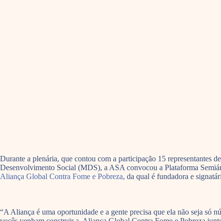
Durante a plenária, que contou com a participação 15 representantes d
Desenvolvimento Social (MDS), a ASA convocou a Plataforma Semiárid
Aliança Global Contra Fome e Pobreza
, da qual é fundadora e signatár
“A Aliança é uma oportunidade e a gente precisa que ela não seja só n
vocês venham construir a Aliança Global Contra Fome e Pobreza ju