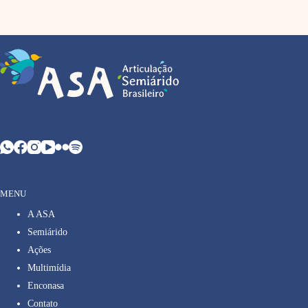
MENU
A ASA
Semiárido
Ações
Multimídia
Enconasa
Contato