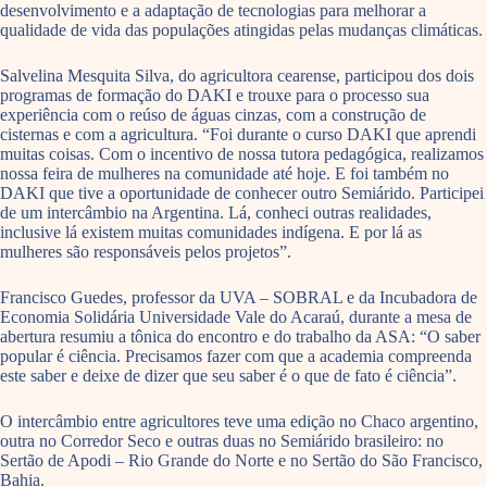
desenvolvimento e a adaptação de tecnologias para melhorar a
qualidade de vida das populações atingidas pelas mudanças climáticas.
Salvelina Mesquita Silva, do agricultora cearense, particip
ou dos dois
programas de formação do DAKI e trouxe para o processo sua
experiência com o reúso de águas cinzas, com a construção de
cisternas e com a agricultura. “Foi durante o curso DAKI que aprendi
muitas coisas. Com o incentivo de nossa tutora pedagógica, realizamos
nossa feira de mulheres na comunidade até hoje. E foi também no
DAKI que tive a oportunidade de conhecer outro Semiárido. Participei
de um intercâmbio na Argentina. Lá, conheci outras realidades,
inclusive lá existem muitas comunidades indígena. E por lá as
mulheres são responsáveis pelos projetos”.
Francisco Guedes, professor da UVA – SOBRAL e da Incubadora de
Economia Solidária Universidade Vale do Acaraú, durante a mesa de
abertura resumiu a tônica do encontro e do trabalho da ASA: “O saber
popular é ciência. Precisamos fazer com que a academia compreenda
este saber e deixe de dizer que seu saber é o que de fato é ciência”.
O intercâmbio entre agricultores teve uma edição no Chaco argentino,
outra no Corredor Seco e outras duas no Semiárido brasileiro: no
Sertão de Apodi – Rio Grande do Norte e no Sertão do São Francisco,
Bahia.