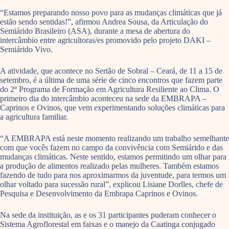
“Estamos preparando nosso povo para as mudanças climáticas que já
estão sendo sentidas!”, afirmou Andrea Sousa, da Articulação do
Semiárido Brasileiro (ASA), durante a mesa de abertura do
intercâmbio entre agricultoras/es promovido pelo projeto DAKI –
Semiárido Vivo.
A atividade, que acontece no Sertão de Sobral – Ceará, de 11 a 15 de
setembro, é a última de uma série de cinco encontros que fazem parte
do 2º Programa de Formação em Agricultura Resiliente ao Clima. O
primeiro dia do intercâmbio aconteceu na sede da EMBRAPA –
Caprinos e Ovinos, que vem experimentando soluções climáticas para
a agricultura familiar.
“A EMBRAPA está neste momento realizando um trabalho semelhante
com que vocês fazem no campo da convivência com Semiárido e das
mudanças climáticas. Neste sentido, estamos permitindo um olhar para
a produção de alimentos realizado pelas mulheres. Também estamos
fazendo de tudo para nos aproximarmos da juventude, para termos um
olhar voltado para sucessão rural”
, explicou Lisiane Dorlles, chefe de
Pesquisa e Desenvolvimento da Embrapa Caprinos e Ovinos.
Na sede da instituição, as e os 31 participantes puderam conhecer o
Sistema Agroflorestal em faixas e o manejo da Caatinga conjugado