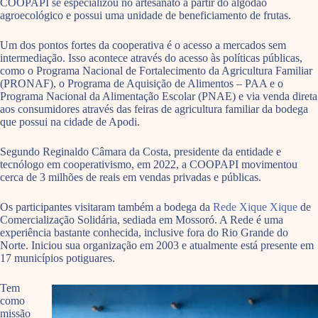
COOPAPI se especializou no artesanato a partir do algodão
agroecológico e possui uma unidade de beneficiamento de frutas.
Um dos pontos fortes
da
cooperativa é o acesso a mercados sem
intermediação. Isso acontece através do acesso às políticas públicas,
como o Programa Nacional de Fortalecimento da Agricultura Familiar
(PRONAF), o Programa de Aquisição de Alimentos – PAA e o
Programa Nacional da Alimentação Escolar (PNAE) e via venda direta
aos consumidores através das feiras de agricultura familiar da bodega
que possui na cidade de Apodi.
Segundo Reginaldo Câmara da Costa, presidente da entidade e
tecnólogo em cooperativismo, em 2022, a COOPAPI movimentou
cerca de 3 milhões de reais em vendas privadas e públicas.
Os participantes visitaram também a bodega da
Rede Xique Xique
de
Comercialização Solidária, sediada em Mossoró. A Rede é uma
experiência bastante conhecida, inclusive fora do Rio Grande do
Norte. Iniciou sua organização em 2003 e atualmente está presente em
17 municípios potiguares.
Tem
como
missão