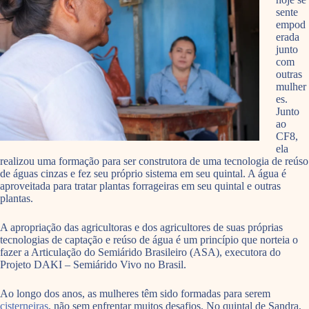
sente
empod
erada
junto
com
outras
mulher
es.
Junto
ao
CF8,
ela
realizou uma formação para ser construtora de uma tecnologia de reúso
de águas cinzas e fez seu próprio sistema em seu quintal. A água é
aproveitada para tratar plantas forrageiras em seu quintal e outras
plantas.
A apropriação das agricultoras e dos agricultores de suas próprias
tecnologias de captação e reúso de água é um princípio que norteia o
fazer a Articulação do Semiárido Brasileiro (ASA), executora do
Projeto DAKI – Semiárido Vivo no Brasil.
Ao longo dos anos, as mulheres têm sido formadas para serem
cisterneiras
, não sem enfrentar muitos desafios. No quintal de Sandra,