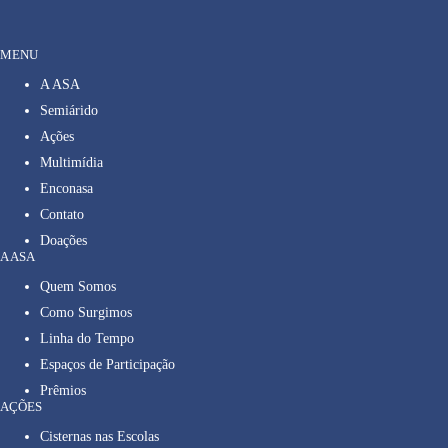
MENU
A ASA
Semiárido
Ações
Multimídia
Enconasa
Contato
Doações
A ASA
Quem Somos
Como Surgimos
Linha do Tempo
Espaços de Participação
Prêmios
AÇÕES
Cisternas nas Escolas