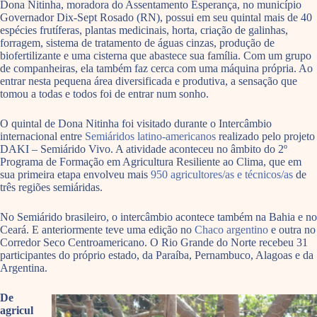
Dona Nitinha,
moradora do Assentamento Esperança, no município
Governador Dix-Sept Rosado (RN), possui em seu quintal mais de 40
espécies frutíferas, plantas medicinais, horta, criação de galinhas,
forragem, sistema de tratamento de águas cinzas, produção de
biofertilizante e uma cisterna que abastece sua família. Com um grupo
de companheiras, ela também faz cerca com uma máquina própria. Ao
entrar nesta pequena área diversificada e produtiva, a sensação que
tomou a todas e todos foi de entrar num sonho.
O quintal de Dona Nitinha foi visitado durante o Intercâmbio
internacional entre
Semiáridos latino-americanos
realizado pelo projeto
DAKI – Semiárido Vivo. A atividade aconteceu no âmbito do 2º
Programa de Formação em Agricultura Resiliente ao Clima, que em
sua primeira etapa envolveu mais
950 agricultores/as e técnicos/as
de
três regiões semiáridas.
No Semiárido brasileiro, o intercâmbio acontece também na Bahia e no
Ceará. E anteriormente teve uma edição no
Chaco argentino
e outra no
Corredor Seco Centroamericano. O Rio Grande do Norte re
cebeu 31
participantes do próprio estado, da Paraíba, Pernambuco, Alagoas e da
Argentina.
De
agricul