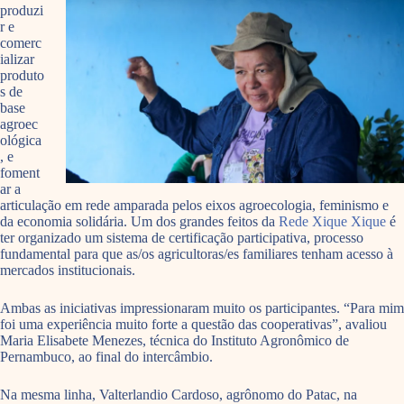
produzi
r e
comerc
ializar
produto
s de
base
agroec
ológica
, e
foment
ar a
articulação em rede amparada pelos eixos agroecologia, feminismo e
da economia solidária. Um dos grandes feitos da
Rede Xique Xique
é
ter organizado um sistema de certificação participativa, processo
fundamental para que as/os agricultoras/es familiares tenham acesso à
mercados institucionais.
Ambas as iniciativas impressionaram muito os participantes. “Para mim
foi uma experiência muito forte a questão das cooperativas”, avaliou
Maria Elisabete Menezes, técnica do Instituto Agronômico de
Pernambuco, ao final do intercâmbio.
Na mesma linha, Valterlandio Cardoso, agrônomo do Patac, na