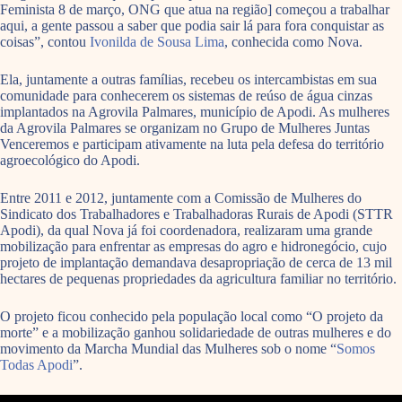
Feminista 8 de março, ONG que atua na região] começou a trabalhar
aqui, a gente passou a saber que podia sair lá para fora conquistar as
coisas”, contou
Ivonilda de Sousa Lima
, conhecida como Nova.
Ela, juntamente a outras famílias, recebeu os intercambistas em s
ua
comunidade para conhecerem os sistemas de reúso de água cinzas
implantados na Agrovila Palmares, município de Apodi. As mulheres
da Agrovila Palmares se organizam no Grupo de Mulheres Juntas
Venceremos e participam ativamente na luta pela defesa do território
agroecológico do Apodi.
Entre 2011 e 2012, juntamente com
a Comissão de Mulheres do
Sindicato dos Trabalhadores e Trabalhadoras Rurais de Apodi (STTR
Apodi), da qual Nova já foi coordenadora, realizaram uma grande
mobilização para enfrentar as empresas do agro e hidronegócio, cujo
projeto de implantação demandava desapropriação de cerca de 13 mil
hectares de pequenas propriedades da agricultura familiar no território.
O projeto ficou conhecido pela população local como “O projeto da
morte” e a mobilização ganhou solidariedade de outras mulheres e do
movimento da Marcha Mundial das Mulheres sob o nome “
Somos
Todas Apodi
”.