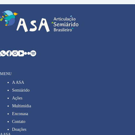
MENU
A ASA
Semiárido
Ações
Multimídia
Enconasa
Contato
Doações
A ASA