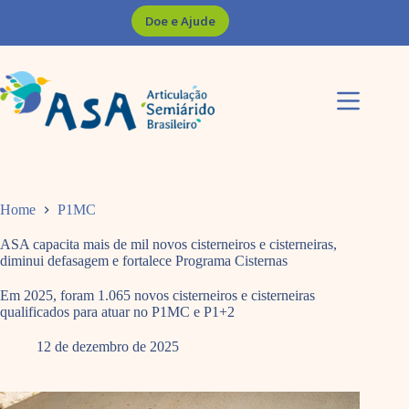
Pular
Doe e Ajude
para
o
conteúdo
Home
P1MC
ASA capacita mais de mil novos cisterneiros e cisterneiras,
diminui defasagem e fortalece Programa Cisternas
Em 2025, foram 1.065 novos cisterneiros e cisterneiras
qualificados para atuar no P1MC e P1+2
12 de dezembro de 2025