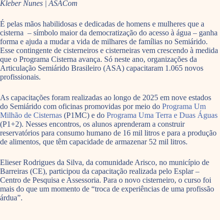
Kleber Nunes | ASACom
É pelas mãos habilidosas e dedicadas de homens e mulheres que a
cisterna – símbolo maior da democratização do acesso à água – ganha
forma e ajuda a mudar a vida de milhares de famílias no Semiárido.
Esse contingente de cisterneiros e cisterneiras vem crescendo à medida
que o Programa Cisterna avança. Só neste ano, organizações da
Articulação Semiárido Brasileiro (ASA) capacitaram 1.065 novos
profissionais.
As capacitações foram realizadas ao longo de 2025 em nove estados
do Semiárido com oficinas promovidas por meio do
Programa Um
Milhão de Cisternas
(P1MC) e do
Programa Uma Terra e Duas Águas
(P1+2). Nesses encontros, os alunos aprenderam a construir
reservatórios para consumo humano de 16 mil litros e para a produção
de alimentos, que têm capacidade de armazenar 52 mil litros.
Elieser Rodrigues da Silva, da comunidade Arisco, no município de
Barreiras (CE), participou da capacitação realizada pelo Esplar –
Centro de Pesquisa e Assessoria. Para o novo cisterneiro, o curso foi
mais do que um momento de “troca de experiências de uma profissão
árdua”.