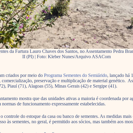
ntes da Fartura Lauro Chaves dos Santos, no Assentamento Pedra Bra
II (PI) | Foto: Kleber Nunes/Arquivo ASACom
ram criados por meio do
Programa Sementes do Semiárido
, lançado há 
omercialização, preservação e multiplicação de material genético. As in
), Piauí (71), Alagoas (55), Minas Gerais (42) e Sergipe (41).
ntamento mostra que das unidades ativas a maioria é coordenada por agr
m normas de funcionamento expressamente estabelecidas.
r o controle do estoque da casa ou banco de sementes. As medidas mais c
acesso às sementes, no geral, é permitido aos sócios, mas também aos m