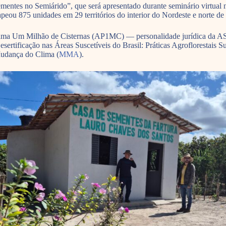
ntes no Semiárido”, que será apresentado durante seminário virtual n
eou 875 unidades em 29 territórios do interior do Nordeste e norte de
rograma Um Milhão de Cisternas (AP1MC) — personalidade jurídica da 
sertificação nas Áreas Suscetíveis do Brasil: Práticas Agroflorestais 
Mudança do Clima (
MMA
).