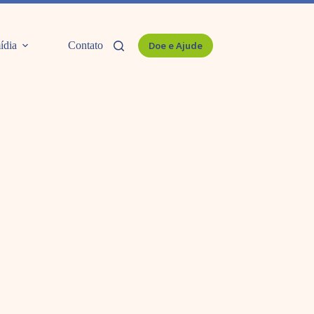
ídia
Contato
Doe e Ajude