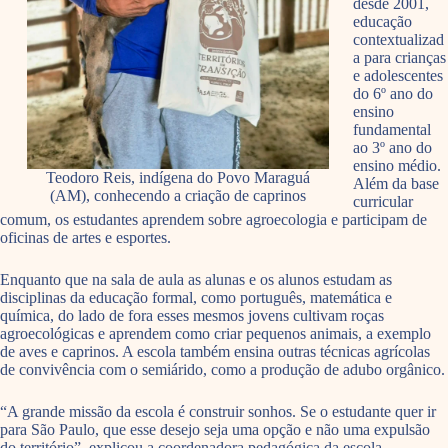
desde 2001,
educação
contextualizad
a para crianças
e adolescentes
do 6º ano do
ensino
fundamental
ao 3º ano do
ensino médio.
Teodoro Reis, indígena do Povo Maraguá
Além da base
(AM), conhecendo a criação de caprinos
curricular
comum, os estudantes aprendem sobre agroecologia e participam de
oficinas de artes e esportes.
Enquanto que na sala de aula as alunas e os alunos estudam as
disciplinas da educação formal, como português, matemática e
química, do lado de fora esses mesmos jovens cultivam roças
agroecológicas e aprendem como criar pequenos animais, a exemplo
de aves e caprinos. A escola também ensina outras técnicas agrícolas
de convivência com o semiárido, como a produção de adubo orgânico.
“A grande missão da escola é construir sonhos. Se o estudante quer ir
para São Paulo, que esse desejo seja uma opção e não uma expulsão
do território”, explicou a coordenadora pedagógica da escola,