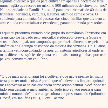
seguinte questão: o que dá para cultivar em apenas 1 hectare de terra
numa região que recebe no máximo 800 milímetros de chuva por ano?
Na propriedade da Família Sousa dá para produzir mais de 40 tipos de
frutíferas, hortaliças, verduras, legumes, além de carne e ovos. O
suficiente para alimentar 13 pessoas das cinco famílias que dividem a
área e ainda comercializar o excedente, garantindo renda para todos.
O quintal produtivo visitado pelo grupo do intercâmbio Territórios em
Transição foi herdado pelo agricultor e educador Geovane Sousa e
seus irmãos do pai, um camponês que produzia alimentos respeitando a
dinâmica da Caatinga destoando da maioria dos vizinhos. Há 13 anos,
a família vem consolidando na área um sistema agroflorestal onde as
mais diferentes espécies de plantas e animais, como galinhas, porcos e
peixes, convivem em equilíbrio.
“O que mais aprendi aqui foi a cultivar e que não é preciso ter muita
terra para ter muita coisa. Aprendi que não devemos limpar o quintal,
mas aproveitar as folhas que caem como adubo natural. Você pode ter
tudo sem destruir o meio ambiente. Tudo isso eu vou repassar para
minha comunidade”, disse a agricultora e representante do Quilombo
Croatá, em Januária (MG), Cleya Caetano.