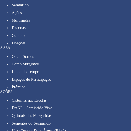
Semiárido
Ações
Multimídia
Enconasa
Contato
Doações
A ASA
Quem Somos
Como Surgimos
Linha do Tempo
Espaços de Participação
Prêmios
AÇÕES
Cisternas nas Escolas
DAKI – Semiárido Vivo
Quintais das Margaridas
Sementes do Semiárido
Uma Terra e Duas Águas (P1+2)