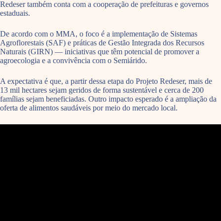
Redeser também conta com a cooperação de prefeituras e governos
estaduais.
De acordo com o MMA, o foco é a implementação de Sistemas
Agroflorestais (SAF) e práticas de Gestão Integrada dos Recursos
Naturais (GIRN) — iniciativas que têm potencial de promover a
agroecologia e a convivência com o Semiárido.
A expectativa é que, a partir dessa etapa do Projeto Redeser, mais de
13 mil hectares sejam geridos de forma sustentável e cerca de 200
famílias sejam beneficiadas. Outro impacto esperado é a ampliação da
oferta de alimentos saudáveis por meio do mercado local.