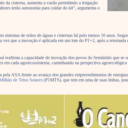
do da cisterna, aumenta a vazão permitindo a irrigação
ultores terão autonomia para cuidar do kit”, argumenta o
 sistemas de reúso de águas e cisternas há pelo menos 10 anos. Segund
eira vez que a inovação é aplicada em um lote do P1+2, após a retomad
auí reafirma a capacidade de inovação dos povos do Semiárido que se 
des em cada agroecossistema, caminhando na perspectiva agroecológica 
dida pela ASA frente ao avanço dos grandes empreendimentos de energia
ilhão de Tetos Solares
(P1MTS), que tem em uma de suas linhas, justam