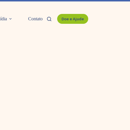
ídia
Contato
Doe e Ajude