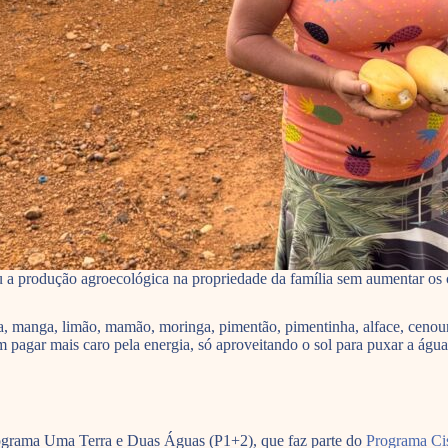
a produção agroecológica na propriedade da família sem aumentar os 
, manga, limão, mamão, moringa, pimentão, pimentinha, alface, cenoura,
em pagar mais caro pela energia, só aproveitando o sol para puxar a água
Programa Uma Terra e Duas Águas (P1+2), que faz parte do
Programa Cis