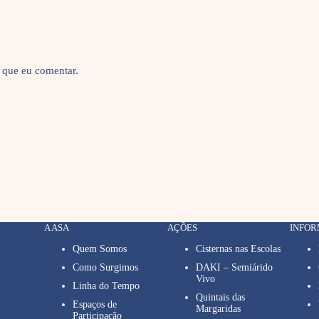
 que eu comentar.
A ASA
AÇÕES
INFO
Quem Somos
Cisternas nas Escolas
Como Surgimos
DAKI – Semiárido
Vivo
Linha do Tempo
Quintais das
Espaços de
Margaridas
Participação