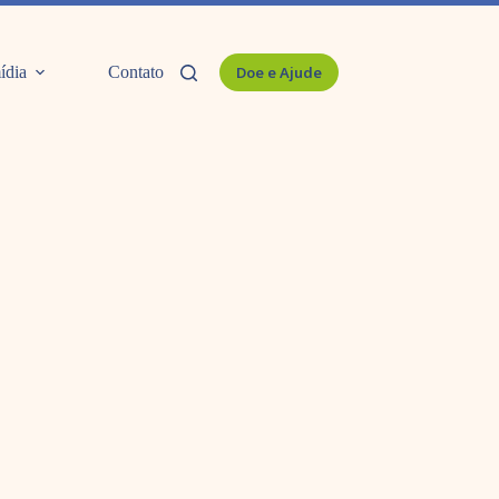
ídia
Contato
Doe e Ajude