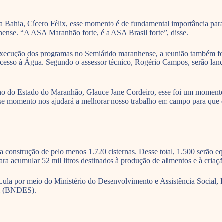
hia, Cícero Félix, esse momento é de fundamental importância para qu
nhense. “A ASA Maranhão forte, é a ASA Brasil forte”, disse.
 execução dos programas no Semiárido maranhense, a reunião também foi
Acesso à Água. Segundo o assessor técnico, Rogério Campos, serão lanç
no do Estado do Maranhão, Glauce Jane Cordeiro, esse foi um moment
sse momento nos ajudará a melhorar nosso trabalho em campo para que de
 construção de pelo menos 1.720 cisternas. Desse total, 1.500 serão e
a acumular 52 mil litros destinados à produção de alimentos e à criaç
 Lula por meio do Ministério do Desenvolvimento e Assistência Socia
al (BNDES).