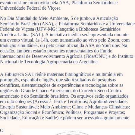
evento on-line promovido pela ASA, Plataforma Semiáridos e
Universidade Federal de Viçosa
No Dia Mundial do Meio Ambiente, 5 de junho, a Articulação
Semiárido Brasileiro (ASA), a Plataforma Semiáridos e a Universidade
Federal de Viçosa (UFV-MG) lançarão a Biblioteca Semiáridos
América Latina (SAL). A iniciativa inédita será apresentada durante
um evento virtual, às 14h, com transmissão ao vivo pelo Zoom, com
tradução simultânea, ou pelo canal oficial da ASA no YouTube. Na
ocasião, também estarão presentes representantes do Fundo
Internacional de Desenvolvimento Agrícola (Fida/ONU) e do Instituto
Nacional de Tecnologia Agropecuária da Argentina.
A Biblioteca SAL reúne materiais bibliográficos e multimídia em
português, espanhol e inglês, que são resultados de pesquisas
científicas, sistematizações de experiências e tecnologias sobre as
regiões do Grande Chaco Americano, do Corredor Seco Centro-
americano e do Semiárido brasileiro. Os arquivos estão organizados
em oito coleções (Acesso à Terra e Territórios; Agrobiodiversidade;
Energia Sustentável; Meio Ambiente; Clima e Mudanças Climáticas;
Organização Social e Econômica; Políticas, Programas e Projetos;
Sociedade, Educação e Saúde) e podem ser acessados gratuitamente.
O