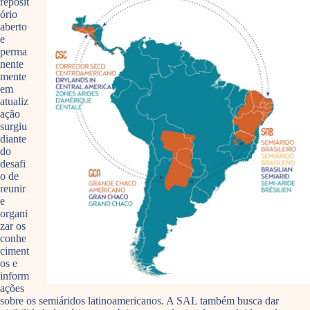
reposit
ório
aberto
e
perma
nente
mente
em
atualiz
ação
surgiu
diante
do
desafi
o de
reunir
e
organi
zar os
conhe
ciment
os e
inform
ações
sobre os semiáridos latinoamericanos. A SAL também busca dar