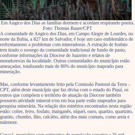
Em Angico dos Dias as famílias dormem e acordam respirando poeira.
Foto: Thomas Bauer/CPT
A comunidade de Angico dos Dias, em Campo Alegre de Lourdes, no
norte da Bahia, a 827 km de Salvador, é hoje um caso emblemático de
enfrentamento a problemas com mineradoras. A extração de fosfato
tem tirado o sossego da comunidade tradicional de fundo de pasto,
conforme informações da Diocese de Juazeiro e relatos de
moradores/as da localidade. Outras comunidades do município estão
ameaçadas, totalizando mais de 80% do município mapeado para
mineração.
Mas, conforme levantamento feito pela Comissão Pastoral da Terra –
CPT, além deste município que faz divisa com o estado do Piauí, os
outros que compõem o território de atuação da Diocese também
possuem atividade mineral e/ou em boa parte estão mapeados para
pesquisa minerária. Na relação dos minérios encontrados nesta região
estão: cobre, ferro, fosfato, manganês, níquel, ouro, quartzo, quartzito,
granito, chumbo, lítio, calcário, além dos mais comuns, como areia e
mármore.
Curaçá, município com estimativa de população superior a 35 mil