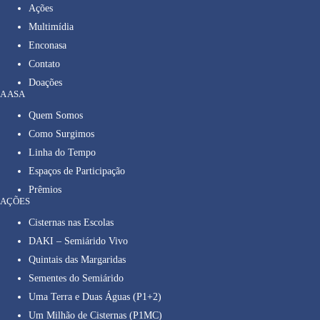
Ações
Multimídia
Enconasa
Contato
Doações
A ASA
Quem Somos
Como Surgimos
Linha do Tempo
Espaços de Participação
Prêmios
AÇÕES
Cisternas nas Escolas
DAKI – Semiárido Vivo
Quintais das Margaridas
Sementes do Semiárido
Uma Terra e Duas Águas (P1+2)
Um Milhão de Cisternas (P1MC)