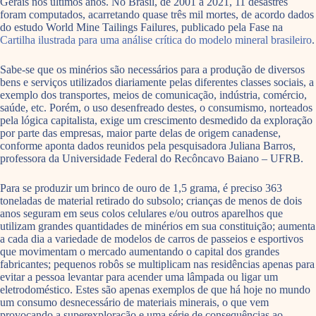
Gerais nos últimos anos. No Brasil, de 2001 a 2021, 11 desastres
foram computados, acarretando quase três mil mortes, de acordo dados
do estudo World Mine Tailings Failures, publicado pela Fase na
Cartilha ilustrada para uma análise crítica do modelo mineral brasileiro
.
Sabe-se que os minérios são necessários para a produção de diversos
bens e serviços utilizados diariamente pelas diferentes classes sociais, a
exemplo dos transportes, meios de comunicação, indústria, comércio,
saúde, etc. Porém, o uso desenfreado destes, o consumismo, norteados
pela lógica capitalista, exige um crescimento desmedido da exploração
por parte das empresas, maior parte delas de origem canadense,
conforme aponta dados reunidos pela pesquisadora Juliana Barros,
professora da Universidade Federal do Recôncavo Baiano – UFRB.
Para se produzir um brinco de ouro de 1,5 grama, é preciso 363
toneladas de material retirado do subsolo; crianças de menos de dois
anos seguram em seus colos celulares e/ou outros aparelhos que
utilizam grandes quantidades de minérios em sua constituição; aumenta
a cada dia a variedade de modelos de carros de passeios e esportivos
que movimentam o mercado aumentando o capital dos grandes
fabricantes; pequenos robôs se multiplicam nas residências apenas para
evitar a pessoa levantar para acender uma lâmpada ou ligar um
eletrodoméstico. Estes são apenas exemplos de que há hoje no mundo
um consumo desnecessário de materiais minerais, o que vem
provocando a superexploração e uma série de consequências ao