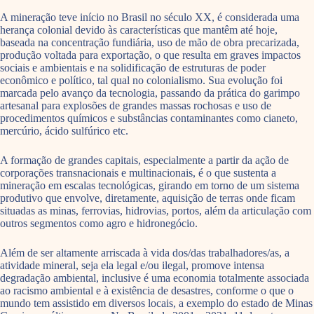
A mineração teve início no Brasil no século XX, é considerada uma
herança colonial devido às características que mantêm até hoje,
baseada na concentração fundiária, uso de mão de obra precarizada,
produção voltada para exportação, o que resulta em graves impactos
sociais e ambientais e na solidificação de estruturas de poder
econômico e político, tal qual no colonialismo. Sua evolução foi
marcada pelo avanço da tecnologia, passando da prática do garimpo
artesanal para explosões de grandes massas rochosas e uso de
procedimentos químicos e substâncias contaminantes como cianeto,
mercúrio, ácido sulfúrico etc.
A formação de grandes capitais, especialmente a partir da ação de
corporações transnacionais e multinacionais, é o que sustenta a
mineração em escalas tecnológicas, girando em torno de um sistema
produtivo que envolve, diretamente, aquisição de terras onde ficam
situadas as minas, ferrovias, hidrovias, portos, além da articulação com
outros segmentos como agro e hidronegócio.
Além de ser altamente arriscada à vida dos/das trabalhadores/as, a
atividade mineral, seja ela legal e/ou ilegal, promove intensa
degradação ambiental, inclusive é uma economia totalmente associada
ao racismo ambiental e à existência de desastres, conforme o que o
mundo tem assistido em diversos locais, a exemplo do estado de Minas