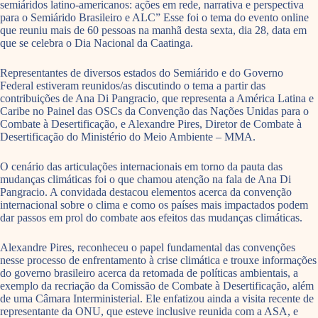
semiáridos latino-americanos: ações em rede, narrativa e perspectiva
para o Semiárido Brasileiro e ALC” Esse foi o tema do evento online
que reuniu mais de 60 pessoas na manhã desta sexta, dia 28, data em
que se celebra o Dia Nacional da Caatinga.
Representantes de diversos estados do Semiárido e do Governo
Federal estiveram reunidos/as discutindo o tema a partir das
contribuições de Ana Di Pangracio, que representa a América Latina e
Caribe no Painel das OSCs da Convenção das Nações Unidas para o
Combate à Desertificação, e Alexandre Pires, Diretor de Combate à
Desertificação do Ministério do Meio Ambiente – MMA.
O cenário das articulações internacionais em torno da pauta das
mudanças climáticas foi o que chamou atenção na fala de Ana Di
Pangracio. A convidada destacou elementos acerca da convenção
internacional sobre o clima e como os países mais impactados podem
dar passos em prol do combate aos efeitos das mudanças climáticas.
Alexandre Pires, reconheceu o papel fundamental das convenções
nesse processo de enfrentamento à crise climática e trouxe informações
do governo brasileiro acerca da retomada de políticas ambientais, a
exemplo da recriação da Comissão de Combate à Desertificação, além
de uma Câmara Interministerial. Ele enfatizou ainda a visita recente de
representante da ONU, que esteve inclusive reunida com a ASA, e