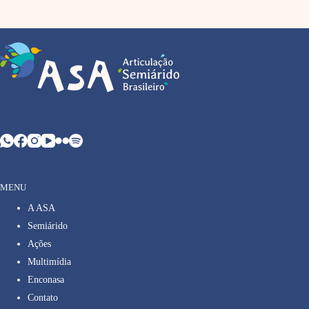
MENU
A ASA
Semiárido
Ações
Multimídia
Enconasa
Contato