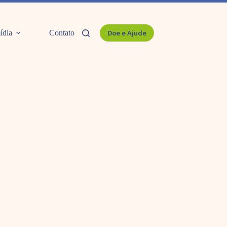
ídia
Contato
Doe e Ajude