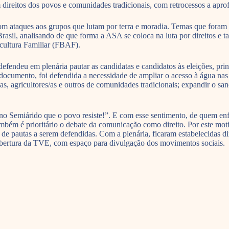
reitos dos povos e comunidades tradicionais, com retrocessos a aprofu
m ataques aos grupos que lutam por terra e moradia. Temas que foram d
Brasil, analisando de que forma a ASA se coloca na luta por direitos 
cultura Familiar (FBAF).
defendeu em plenária pautar as candidatas e candidatos às eleições, pr
 documento, foi defendida a necessidade de ampliar o acesso à água nas
as, agricultores/as e outros de comunidades tradicionais; expandir o sa
no Semiárido que o povo resiste!”. E com esse sentimento, de quem enfr
ém é prioritário o debate da comunicação como direito. Por este motiv
de pautas a serem defendidas. Com a plenária, ficaram estabelecidas d
obertura da TVE, com espaço para divulgação dos movimentos sociais.