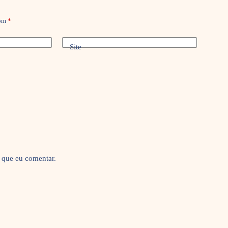
com
*
Site
 que eu comentar.